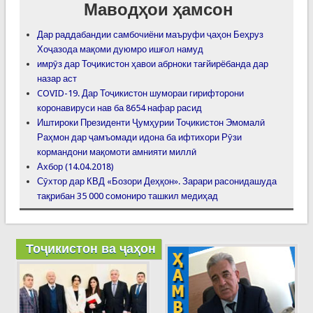
Маводҳои ҳамсон
Дар раддабандии самбочиёни маъруфи ҷаҳон Беҳруз
Хоҷазода мақоми дуюмро ишғол намуд
имрӯз дар Тоҷикистон ҳавои абрноки тағйирёбанда дар
назар аст
COVID-19. Дар Тоҷикистон шумораи гирифторони
коронавируси нав ба 8654 нафар расид
Иштироки Президенти Ҷумҳурии Тоҷикистон Эмомалӣ
Раҳмон дар ҷамъомади идона ба ифтихори Рӯзи
кормандони мақомоти амнияти миллӣ
Ахбор (14.04.2018)
Сӯхтор дар КВД «Бозори Деҳқон». Зарари расонидашуда
тақрибан 35 000 сомониро ташкил медиҳад
Тоҷикистон ва ҷаҳон