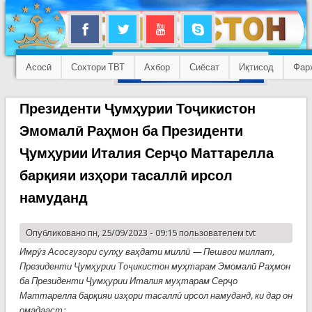
Асосӣ
Сохтори ТВТ
Ахбор
Сиёсат
Иқтисод
Фар
Президенти Ҷумҳурии Тоҷикистон
Эмомалӣ Раҳмон ба Президенти
Ҷумҳурии Италия Серҷо Маттарелла
барқияи изҳори тасаллӣ ирсол
намуданд
Опубликовано пн, 25/09/2023 - 09:15 пользователем
tvt
Имрӯз Асосгузори сулҳу ваҳдати миллӣ — Пешвои миллат,
Президенти Ҷумҳурии Тоҷикистон муҳтарам Эмомалӣ Раҳмон
ба Президенти Ҷумҳурии Италия муҳтарам Серҷо
Маттарелла барқияи изҳори тасаллӣ ирсол намуданд, ки дар он
омадааст: