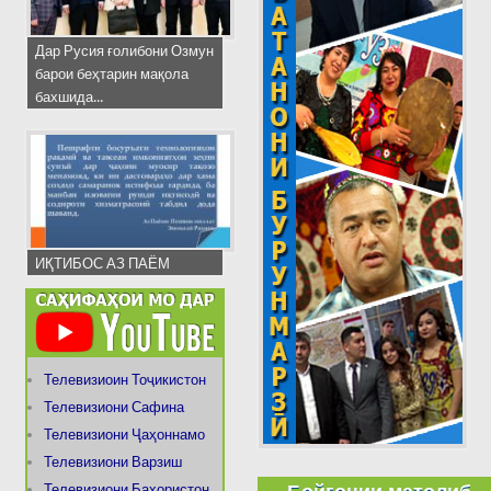
Дар Русия ғолибони Озмун
барои беҳтарин мақола
бахшида...
ИҚТИБОС АЗ ПАЁМ
Телевизиоин Тоҷикистон
Телевизиони Сафина
Телевизиони Ҷаҳоннамо
Телевизиони Варзиш
Телевизиони Баҳористон