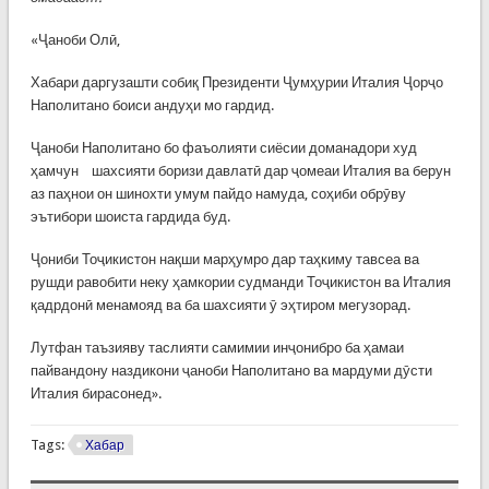
«Ҷаноби Олӣ,
Хабари даргузашти собиқ Президенти Ҷумҳурии Италия Ҷорҷо
Наполитано боиси андуҳи мо гардид.
Ҷаноби Наполитано бо фаъолияти сиёсии доманадори худ
ҳамчун шахсияти боризи давлатӣ дар ҷомеаи Италия ва берун
аз паҳнои он шинохти умум пайдо намуда, соҳиби обрӯву
эътибори шоиста гардида буд.
Ҷониби Тоҷикистон нақши марҳумро дар таҳкиму тавсеа ва
рушди равобити неку ҳамкории судманди Тоҷикистон ва Италия
қадрдонӣ менамояд ва ба шахсияти ӯ эҳтиром мегузорад.
Лутфан таъзияву таслияти самимии инҷонибро ба ҳамаи
пайвандону наздикони ҷаноби Наполитано ва мардуми дӯсти
Италия бирасонед».
Tags:
Хабар