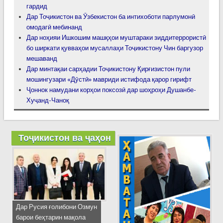
гардид
Дар Тоҷикистон ва Ӯзбекистон ба интихоботи парлумонӣ
омодагӣ мебинанд
Дар ноҳияи Ишкошим машқҳои муштараки зиддитеррористӣ
бо ширкати қувваҳои мусаллаҳи Тоҷикистону Чин баргузор
мешаванд
Дар минтақаи сарҳадии Тоҷикистону Қирғизистон пули
мошингузари «Дӯстӣ» мавриди истифода қарор гирифт
Ҷоннок намудани корҳои поксозӣ дар шоҳроҳи Душанбе-
Хуҷанд-Чаноқ
Тоҷикистон ва ҷаҳон
Дар Русия ғолибони Озмун
барои беҳтарин мақола