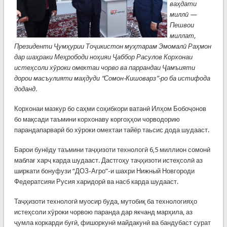
ваҳдати
миллӣ —
Пешвои
миллат,
Президенти Ҷумҳурии Тоҷикистон муҳтарам Эмомалӣ Раҳмон
дар шаҳраки Меҳрободи ноҳияи Ҷаббор Расулов Корхонаи
истеҳсоли хӯроки омехтаи чорво ва паррандаи Ҷамъияти
дорои масъулияти маҳдуди “Сомон-Кишоварз”-ро ба истифода
доданд.
Корхонаи мазкур бо саҳми соҳибкори ватанӣ Илҳом Бобоҷонов
бо мақсади таъмини корхонаву коргоҳҳои чорводорию
парандапарварӣ бо хӯроки омехтаи тайёр таьсис дода шудааст.
Барои бунёду таъмини таҷҳизоти технологӣ 6,5 миллион сомонӣ
маблағ харҷ карда шудааст. Дастгоҳу таҷҳизоти истеҳсолӣ аз
ширкати бонуфузи “ДОЗ-Агро”-и шахри Нижный Новгороди
Федератсияи Русия харидорӣ ва насб карда шудааст.
Таҷҳизоти технологӣ муосир буда, мутобиқ ба технологияҳо
истеҳсоли хӯроки чорвою паранда дар якчанд марҳила, аз
ҷумла коркарди буғӣ, фишоркунӣ майдакунӣ ва бандубаст сурат