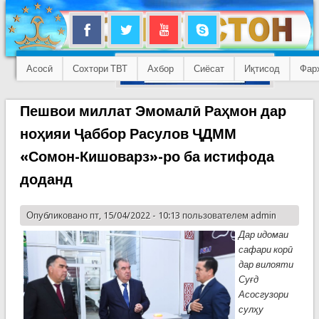
Асосӣ
Сохтори ТВТ
Ахбор
Сиёсат
Иқтисод
Фар
Пешвои миллат Эмомалӣ Раҳмон дар
ноҳияи Ҷаббор Расулов ҶДММ
«Сомон-Кишоварз»-ро ба истифода
доданд
Опубликовано пт, 15/04/2022 - 10:13 пользователем
admin
Дар идомаи
сафари корӣ
дар вилояти
Суғд
Асосгузори
сулҳу