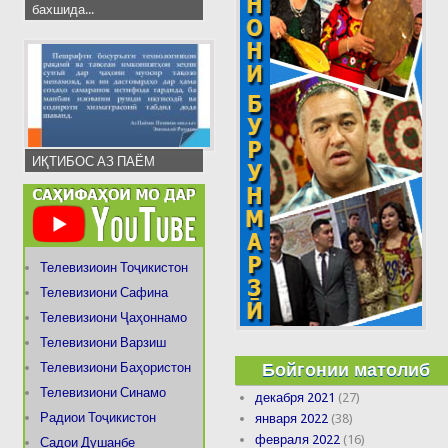
бахшида...
ИҚТИБОС АЗ ПАЁМ
Телевизиоин Тоҷикистон
Телевизиони Сафина
Телевизиони Ҷаҳоннамо
Телевизиони Варзиш
Бойгонии матолиб
Телевизиони Баҳористон
Телевизиони Синамо
декабря 2021
(27)
Радиои Тоҷикистон
января 2022
(38)
февраля 2022
(16)
Садои Душанбе