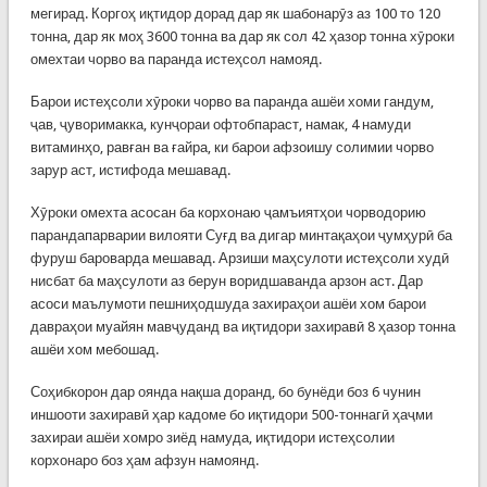
мегирад. Коргоҳ иқтидор дорад дар як шабонарӯз аз 100 то 120
тонна, дар як моҳ 3600 тонна ва дар як сол 42 ҳазор тонна хӯроки
омехтаи чорво ва паранда истеҳсол намояд.
Барои истеҳсоли хӯроки чорво ва паранда ашёи хоми гандум,
ҷав, ҷуворимакка, кунҷораи офтобпараст, намак, 4 намуди
витаминҳо, равған ва ғайра, ки барои афзоишу солимии чорво
зарур аст, истифода мешавад.
Хӯроки омехта асосан ба корхонаю ҷамъиятҳои чорводорию
парандапарварии вилояти Суғд ва дигар минтақаҳои ҷумҳурӣ ба
фуруш бароварда мешавад. Арзиши маҳсулоти истеҳсоли худӣ
нисбат ба маҳсулоти аз берун воридшаванда арзон аст. Дар
асоси маълумоти пешниҳодшуда захираҳои ашёи хом барои
давраҳои муайян мавҷуданд ва иқтидори захиравӣ 8 ҳазор тонна
ашёи хом мебошад.
Соҳибкорон дар оянда нақша доранд, бо бунёди боз 6 чунин
иншооти захиравӣ ҳар кадоме бо иқтидори 500-тоннагӣ ҳаҷми
захираи ашёи хомро зиёд намуда, иқтидори истеҳсолии
корхонаро боз ҳам афзун намоянд.