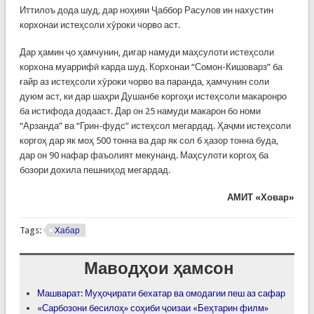
Иттилоъ дода шуд, дар ноҳияи Ҷаббор Расулов ин нахустин
корхонаи истеҳсоли хӯроки чорво аст.
Дар ҳамин ҷо ҳамчунин, дигар намуди маҳсулоти истеҳсоли
корхона муаррифӣ карда шуд. Корхонаи “Сомон-Кишоварз” ба
ғайр аз истеҳсоли хӯроки чорво ва паранда, ҳамчунин соли
дуюм аст, ки дар шаҳри Душанбе коргоҳи истеҳсоли макаронро
ба истифода додааст. Дар он 25 намуди макарон бо номи
“Арзанда” ва “Грин-фудс” истеҳсол мегардад. Ҳаҷми истеҳсоли
коргоҳ дар як моҳ 500 тонна ва дар як сол 6 ҳазор тонна буда,
дар он 90 нафар фаъолият мекунанд. Маҳсулоти коргоҳ ба
бозори дохила пешниҳод мегардад.
АМИТ «Ховар»
Tags:
Хабар
Маводҳои ҳамсон
Машварат: Муҳоҷирати бехатар ва омодагии пеш аз сафар
«Сарбозони бесилоҳ» соҳиби ҷоизаи «Беҳтарин филм»