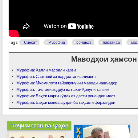
Tags:
Сиёсат
Мурофиа
ронанда
парванда
мас
Маводҳои ҳамсон
Мурофиа: Ҳалли масоили қарзӣ
Мурофиа: Саркашӣ аз пардохтани алимент
Мурофиа: Муомилоти ғайриқонунии маводи нашъадор
Мурофиа: Таҷлили зодрӯз ва нақзи Қонуни танзим
Мурофиа: Баҳси марги кӯдак аз дасти ронандаи маст
Мурофиа: Баҳси монеа шудан ба таҳсили фарзандон
Тоҷикистон ва ҷаҳон