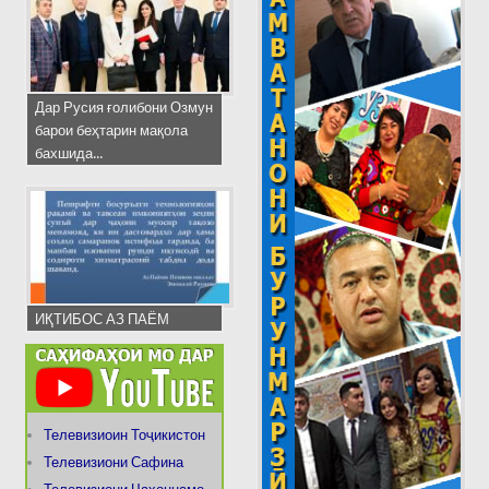
Дар Русия ғолибони Озмун
барои беҳтарин мақола
бахшида...
ИҚТИБОС АЗ ПАЁМ
Телевизиоин Тоҷикистон
Телевизиони Сафина