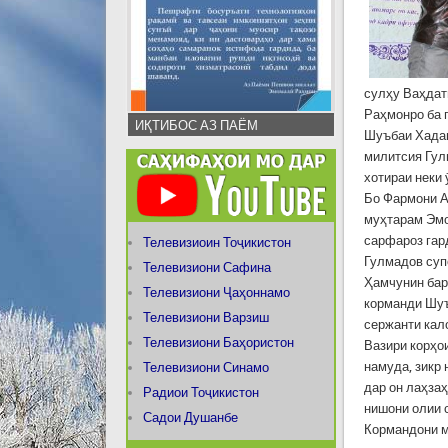
сулҳу Ваҳдат
Раҳмонро ба 
ИҚТИБОС АЗ ПАЁМ
Шуъбаи Хадам
милитсия Гул
хотираи неки
Бо Фармони А
муҳтарам Эмо
сарфароз гар
Телевизиоин Тоҷикистон
Гулмадов суп
Телевизиони Сафина
Ҳамчунин бар
Телевизиони Ҷаҳоннамо
корманди Шуъ
Телевизиони Варзиш
сержанти кал
Телевизиони Баҳористон
Вазири корҳо
намуда, зикр
Телевизиони Синамо
дар он лаҳзаҳ
Радиои Тоҷикистон
нишони олии с
Садои Душанбе
Кормандони м