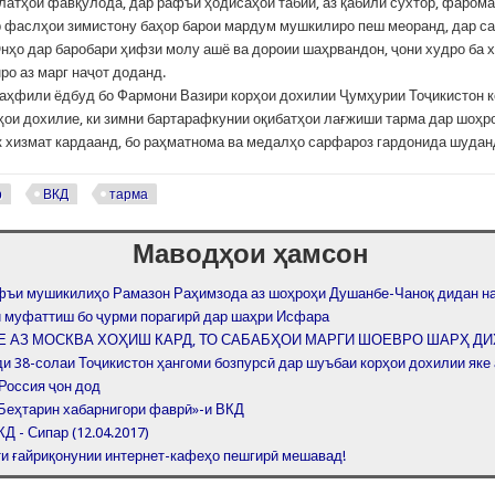
латҳои фавқулода, дар рафъи ҳодисаҳои табиӣ, аз қабили сӯхтор, фарома
ар фаслҳои зимистону баҳор барои мардум мушкилиро пеш меоранд, дар с
нҳо дар баробари ҳифзи молу ашё ва дороии шаҳрвандон, ҷони худро ба х
ро аз марг наҷот доданд.
аҳфили ёдбуд бо Фармони Вазири корҳои дохилии Ҷумҳурии Тоҷикистон 
ҳои дохилие, ки зимни бартарафкунии оқибатҳои лағжиши тарма дар шоҳр
 хизмат кардаанд, бо раҳматнома ва медалҳо сарфароз гардонида шудан
р
ВКД
тарма
Маводҳои ҳамсон
фъи мушикилиҳо Рамазон Раҳимзода аз шоҳроҳи Душанбе-Чаноқ дидан н
 муфаттиш бо ҷурми порагирӣ дар шаҳри Исфара
 АЗ МОСКВА ХОҲИШ КАРД, ТО САБАБҲОИ МАРГИ ШОЕВРО ШАРҲ ДИ
и 38-солаи Тоҷикистон ҳангоми бозпурсӣ дар шуъбаи корҳои дохилии яке 
 Россия ҷон дод
Беҳтарин хабарнигори фаврӣ»-и ВКД
Д - Сипар (12.04.2017)
и ғайриқонунии интернет-кафеҳо пешгирӣ мешавад!