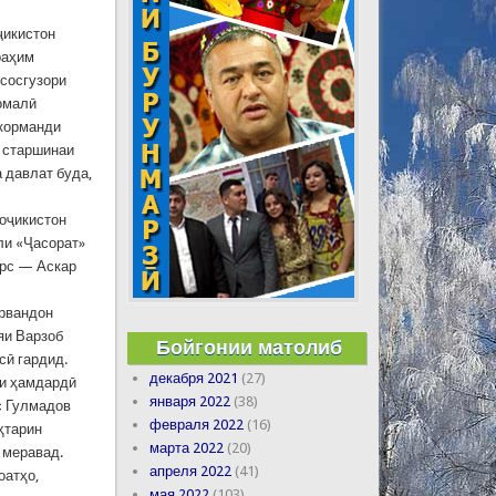
ҷикистон
раҳим
сосгузори
омалӣ
 корманди
, старшинаи
 давлат буда,
оҷикистон
ли «Ҷасорат»
арс — Аскар
ҳрвандон
яи Варзоб
Бойгонии матолиб
сӣ гардид.
декабря 2021
(27)
ри ҳамдардӣ
января 2022
(38)
с Гулмадов
февраля 2022
(16)
ҳтарин
марта 2022
(20)
 меравад.
апреля 2022
(41)
оатҳо,
мая 2022
(103)