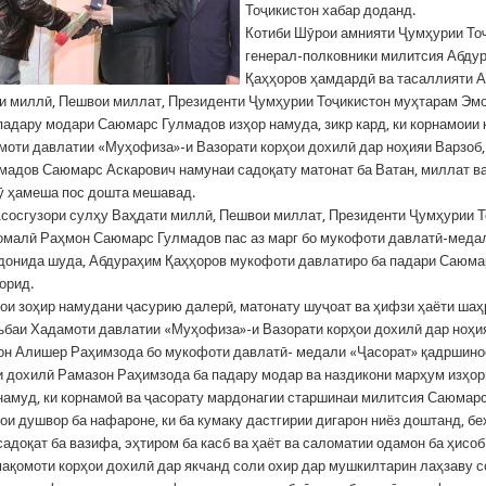
Тоҷикистон хабар доданд.
Котиби Шӯрои амнияти Ҷумҳурии То
генерал-полковники милитсия Абду
Қаҳҳоров ҳамдардӣ ва тасаллияти А
и миллӣ, Пешвои миллат, Президенти Ҷумҳурии Тоҷикистон муҳтарам Эм
падару модари Саюмарс Гулмадов изҳор намуда, зикр кард, ки корнамоии
оти давлатии «Муҳофиза»-и Вазорати корҳои дохилӣ дар ноҳияи Варзоб
мадов Саюмарс Аскарович намунаи садоқату матонат ба Ватан, миллат ва
 ӯ ҳамеша пос дошта мешавад.
сосгузори сулҳу Ваҳдати миллӣ, Пешвои миллат, Президенти Ҷумҳурии Т
малӣ Раҳмон Саюмарс Гулмадов пас аз марг бо мукофоти давлатӣ-меда
донида шуда, Абдураҳим Қаҳҳоров мукофоти давлатиро ба падари Саюм
орид.
ои зоҳир намудани ҷасурию далерӣ, матонату шуҷоат ва ҳифзи ҳаёти ша
баи Хадамоти давлатии «Муҳофиза»-и Вазорати корҳои дохилӣ дар ноҳи
он Алишер Раҳимзода бо мукофоти давлатӣ- медали «Ҷасорат» қадршино
и дохилӣ Рамазон Раҳимзода ба падару модар ва наздикони марҳум изҳо
 намуд, ки корнамоӣ ва ҷасорату мардонагии старшинаи милитсия Саюмар
ои душвор ба нафароне, ки ба кумаку дастгирии дигарон ниёз доштанд, бе
адоқат ба вазифа, эҳтиром ба касб ва ҳаёт ва саломатии одамон ба ҳисоб
ақомоти корҳои дохилӣ дар якчанд соли охир дар мушкилтарин лаҳзаву с