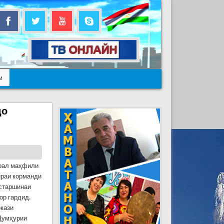
м
до
врал маҳфили
ираи корманди
 старшинаи
ор гардид.
ркази
 Ҷумҳурии