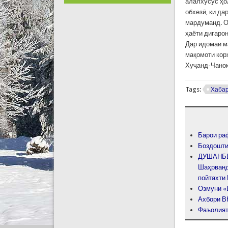
алалхусус ҳо
обхезӣ, ки д
мардуманд. О
ҳаёти дигарон
Дар идомаи м
мақомоти кор
Хуҷанд-Чанок
Tags:
Хаба
Барои ра
Боздошти
ДУШАНБЕ
Шаҳрванд
пойтахти
Озмуни «
Ахбори ВК
Фаъолият