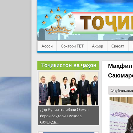
Асосӣ
Сохтори ТВТ
Ахбор
Сиёсат
Тоҷикистон ва ҷаҳон
Маҳфили
Саюмар
Опубликован
Дар Русия ғолибони Озмун
барои беҳтарин мақола
бахшида...