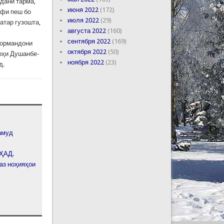
дани тарма,
июня 2022
(172)
афи пеш бо
июля 2022
(29)
атар гузошта,
августа 2022
(160)
сентября 2022
(169)
кормандони
октября 2022
(50)
оҳи Душанбе-
ноября 2022
(23)
д.
амуд
ҲАД.
аз ноҳияҳои