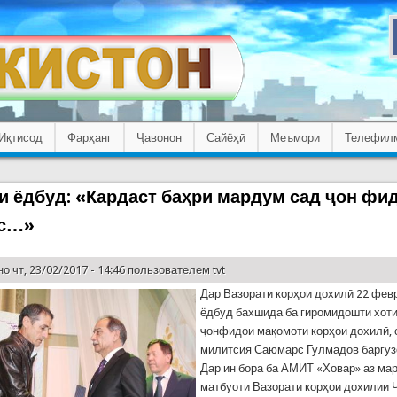
Иқтисод
Фарҳанг
Ҷавонон
Сайёҳӣ
Меъмори
Телефил
 ёдбуд: «Кардаст баҳри мардум сад ҷон фи
с…»
о чт, 23/02/2017 - 14:46 пользователем
tvt
Дар Вазорати корҳои дохилӣ 22 фе
ёдбуд бахшида ба гиромидошти хот
ҷонфидои мақомоти корҳои дохилӣ,
милитсия Саюмарс Гулмадов баргуз
Дар ин бора ба АМИТ «Ховар» аз ма
матбуоти Вазорати корҳои дохилии