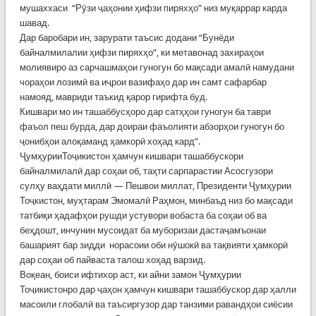
мушаххаси “Рӯзи ҷаҳонии ҳифзи пиряхҳо” низ муқаррар карда
шавад.
Дар баробари ин, зарурати таъсис додани “Бунёди
байналмилалии ҳифзи пиряхҳо”, ки метавонад захираҳои
молиявиро аз сарчашмаҳои гуногун бо мақсади амалӣ намудани
чораҳои лозимӣ ва иҷрои вазифаҳо дар ин самт сафарбар
намояд, мавриди таъкид қарор гирифта буд.
Кишвари мо ин ташаббусҳоро дар сатҳҳои гуногун ба таври
фаъол пеш бурда, дар доираи фаъолияти абзорҳои гуногун бо
ҷонибҳои алоқаманд ҳамкорӣ хоҳад кард”.
ҶумҳурииТоҷикистон ҳамчун кишвари ташаббускори
байналмилалӣ дар соҳаи об, таҳти сарпарастии Асосгузори
сулҳу ваҳдати миллӣ — Пешвои миллат, Президенти Ҷумҳурии
Тоҷкистон, муҳтарам Эмомалӣ Раҳмон, минбаъд низ бо мақсади
татбиқи ҳадафҳои рушди устувори вобаста ба соҳаи об ва
беҳдошт, инчунин мусоидат ба муборизаи дастаҷамъонаи
башарият бар зидди норасоии оби нӯшокӣ ва тақвияти ҳамкорӣ
дар соҳаи об пайваста талош хоҳад варзид.
Воқеан, боиси ифтихор аст, ки айни замон Ҷумҳурии
Тоҷикистонро дар ҷаҳон ҳамчун кишвари ташаббускор дар ҳалли
масоили глобалӣ ва таъсиргузор дар танзими равандҳои сиёсии