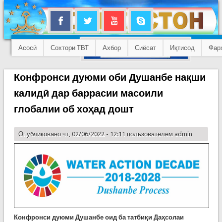
Асосӣ
Сохтори ТВТ
Ахбор
Сиёсат
Иқтисод
Фар
Конфронси дуюми оби Душанбе нақши
калидӣ дар баррасии масоили
глобалии об хоҳад дошт
Опубликовано чт, 02/06/2022 - 12:11 пользователем
admin
Конфронси дуюми Душанбе оид ба татбиқи Даҳсолаи