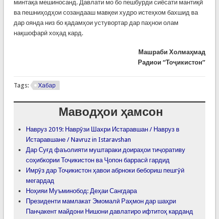
минтақа мешиносанд. Давлати мо бо пешбурди сиёсати мантиқӣ
ва пешниҳодҳои созандааш мавқеи худро истеҳком бахшид ва
дар оянда низ бо қадамҳои устувортар дар паҳнои олам
нақшофарӣ хоҳад кард.
Машраби Холмаҳмад
Радиои “Тоҷикистон”
Tags:
Хабар
Маводҳои ҳамсон
Навруз 2019: Наврӯзи Шахри Истаравшан / Навруз в
Истаравшане / Navruz in Istaravshan
Дар Суғд фаъолияти муштараки доираҳои тиҷоративу
соҳибкории Тоҷикистон ва Ҷопон баррасӣ гардид
Имрӯз дар Тоҷикистон ҳавои абрноки бебориш пешгӯӣ
мегардад
Ноҳияи Муъминобод: Деҳаи Сангдара
Президенти мамлакат Эмомалӣ Раҳмон дар шаҳри
Панҷакент майдони Нишони давлатиро ифтитоҳ карданд