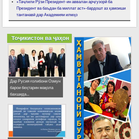
«Таҷлили Рӯзи Президент-ин аввалан арҷгузорӣ ба
Президент ва баъдан ба миллат аст»-бардошт аз ҳамоиши
тантанавӣ дар Академияи илмҳо
Тоҷикистон ва ҷаҳон
Дар Русия ғолибони Озмун
барои беҳтарин мақола
бахшида...