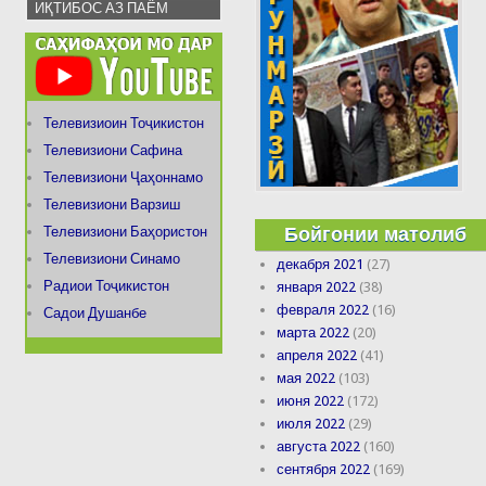
ИҚТИБОС АЗ ПАЁМ
Телевизиоин Тоҷикистон
Телевизиони Сафина
Телевизиони Ҷаҳоннамо
Телевизиони Варзиш
Бойгонии матолиб
Телевизиони Баҳористон
Телевизиони Синамо
декабря 2021
(27)
Радиои Тоҷикистон
января 2022
(38)
февраля 2022
(16)
Садои Душанбе
марта 2022
(20)
апреля 2022
(41)
мая 2022
(103)
июня 2022
(172)
июля 2022
(29)
августа 2022
(160)
сентября 2022
(169)