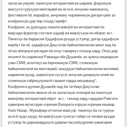
ҷаласаи умумӣ, панелҳои интерактивӣ ва шарикӣ, форумҳои
махсуси гурӯҳҳои минтақавӣ ва асосӣ, инчунин намоишгоҳ,
фестивали об, марафон, анҷуману чорабиниҳои дигари қабл аз
конфронсро дар бар хоҳад гирифт.
Конфронс аз дувоздаҳ панели мавзӯӣ ва интерактивӣ бо
мақсади фарогир сохтани ҳадаф ва мавзӯъҳои он иборат аст.
Панелҳо ба баррасии Ҳадафҳои рушди устувор, дигар ҳадафҳои
марбут ба об, ҳадафҳои Даҳсолаи байналмилалии амал оид ба
об ва абзорҳои расидан ба онҳо тамаркуз хоҳанд кард. Онҳо дар
якҷоягӣ бо шарикони Раванди оби Душанбе, аз ҷумла кишварҳои
узви СММ, агентиҳо ва барномаҳои СММ, созмонҳои
байналмилалӣ ва минтақавӣ, ниҳодҳои байналмилалии молиявӣ,
шарикони рушд, ширкатҳои хусусӣ, инчунин доираҳои илмӣ ва
созмонҳои ғайриҳукуматӣ ташкил карда мешаванд”.
Конфронси дуюми Душанбе оид ба татбиқи Даҳсолаи
байналмилалии амали об аз ҷаласаҳои пленарӣ ва панелҳои
мавзӯиву интерактивӣ иброт аст,- таъкид кард сардори Раёсати
ҳамкории иқтисодии хориҷии Вазорати корҳои хориҷии кишвар
Азиз Назар. Мувофиқи иттилои мавсуф панелҳо ба се гурӯҳи
асосӣ ҷудо шуда, ба мавзӯъҳои гуногун тибқи се ченаки рушди
устувор бо дарназардошти давраи пасазбуҳронии ҳамагирии