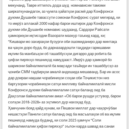
мекунанд. Тавре иттилоъ дода шуд номнависии тамоми
ширкаткунандагон, аз ҷумла ҳайатҳои расмӣ дар Конфронси
дуюми Душанбе тавассути сомонаи Конфронс сурат мегирад, ки
то имрӯз аллакай 2000 нафар барои иштирок дар Конфронси
дуюми оби Душанбе номнавис шудаанд. Сардори Раёсати
ҳамкориҳои иқтисодии Вазорати мазкур таъкид кард, ки;
“Кишвари мо захираҳои бузурги оби ошомиданиро дар минтақа
ва ҷаҳон доро буда, бо дарназардошти таҳдиди гармшавии
иқлим ба манбаъҳои об ташаббусҳои дигарро дар робита ба
ҳифзи пиряхҳо пешниҳод намудааст. Имрӯз дар ҳамкорӣ бо
шарикони байналмилалӣ ба мақсади таъйиди ин ташаббусҳо аз
ҷониби СММ тадбирҳои амалӣ андешида мешаванд. Бар ин асос
дар доираи нақшаи чорабиниҳои соҳаи оби Тоҷикистон низ
баргузории чорабиниҳои сатҳи милливу байналмилалӣ мисли
Конфронси дуюми байналмилалии сатҳи баланд оид ба
Даҳсолаи байналмилалии амал «Об барои рушди устувор, барои
солҳои 2018-2028» аз эҳтимол дур нахоҳад буд.
Ҳамчунин бояд қайд кунам, ки Пешвои миллат дар чаҳорчӯбаи
нишастҳои Панели сатҳи баланд оид ба масъалаҳои об ва иқлим
пешниҳод намуда буданд, ки соли 2025 ҳамчун “Соли
байналмилалии ҳифзи пиряхҳо” эълон карда шавад ва санаи