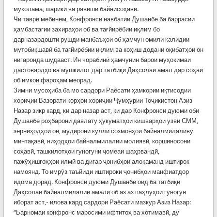
муколама, шарикӣ ва равиши байнисоҳавӣ.
Чи тавре мебинем, Конфронси навбатии Душанбе ба баррасии
ҳамбастагии захираҳои об ва тағйирёбии иқлим бо
дарназардошти рушди манбаъҳои об ҳамчун омили калидии
мутобиқшавӣ ба тағйирёбии иқлим ва коҳиш додани оқибатҳои он
нигаронда шудааст. Ин чорабинӣ ҳамчунин барои муҳокимаи
дастовардҳо ва мушкилот дар татбиқи Даҳсолаи амал дар соҳаи
об имкон фароҳам меорад.
Зимни мусоҳиба ба мо сардори Раёсати ҳамкории иқтисодии
хориҷии Вазорати корҳои хориҷии Ҷумҳурии Тоҷикистон Азиз
Назар зикр кард, ки дар назар аст, ки дар Конфронси дуюми оби
Душанбе роҳбарони давлату ҳукуматҳои кишварҳои узви СММ,
зерниҳодҳои он, мудирони кулли созмонҳои байналмилаливу
минтақавӣ, ниҳодҳои байналмилалии молиявӣ, коршиносони
соҳавӣ, ташкилотҳои гуногуни ҷомеаи шаҳрвандӣ,
пажӯҳишгоҳҳои илмӣ ва дигар ҷонибҳои алоқаманд иштирок
намоянд. То имрӯз таъйиди иштироки ҷонибҳои манфиатдор
идома дорад. Конфронси дуюми Душанбе оид ба татбиқи
Даҳсолаи байналмилалии амали об аз аз паҳлуҳои гуногун
иборат аст,- илова кард сардори Раёсати мазкур Азиз Назар:
“Барномаи конфронс маросими ифтитоҳ ва хотимавӣ, ду