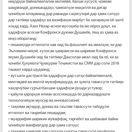
ниҳодҳои байналмилалии молиявӣ, бахши хусусӣ, ҷомеаи
шаҳрвандӣ, донишкадаҳо, ҷамоатҳои маҳаллӣ ва дигар
ҷонибҳои алоқаманд дар раванди саҳмгузорӣ дар ҳама сатҳҳо
дар татбиқи ҳадафҳо ва вазифаҳои марбут ба захираҳои об ҷалб
хоҳад кард. Азиз Назар аснои мусоҳиба ба мо иброз дошт, ки
ҳадафҳои асосии Конфронси дуюми Душанбе, пеш аз ҳама аз
инҳо иборатанд:
• пешниҳоди иттилооти нав оид ба фаъолият ва амалҳое, ки дар
Эъломияи ниҳоӣ, хулосаи ҳамраисон ва шарикии Конфронси
якуми Душанбе оид ба татбиқи Даҳсолаи амал оид ба об, ки аз
ҷониби Ҳукумати Ҷумҳурии Тоҷикистон ва СММ дар соли 2018
ташкил карда шудаанд;
• вусъати дастрасӣ ба ҳадафҳои дар сатҳи байналмилалӣ,
минтақавӣ ва миллӣ мувофиқашуда, аз ҷумла тавассути татбиқи
чаҳорчӯбаи суръатбахшии ҳадафҳои рушди устувор;
• қабули қарорҳои илман асоснокшуда бо дарназардошти
технологияҳои муосир ва инноватсионӣ;
• таҳкими иқтидор, дониш ва таълим тавассути табодули
иттилоот ва таҷрибаи пешқадам;
• муаррифии шарикии муваффақ, тарғибот ва шабакавӣ байни
ҷонибҳои манфиатдор дар ҳама сатҳҳо;
• таҳкими ҳамкорӣ дар сатҳҳои гуногун тавассути пешбурди