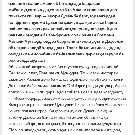
байналмилалии амали об бо мақсади баррасии
миёнамуҳлати ин даҳсола аз 6 то 9 июни соли равон дар
пойтахти кишвар — шаҳри Душанбе баргузор мегардад.
Конфронси дуюми Душанбе ҳамчун ҳалқаи асосӣ барои
пайвастани занҷираи чорабиниҳои гуногуни ҷаҳонӣ дар
раванди омодагӣ ба Конфронси соли ояндаи Созмони
Милали Муттаҳид оид ба баррасии миёнамуҳлати Даҳсолаи
об нақши калидӣ хоҳад дошт. Тавре ба мо иттилоъ доданд
омодагии ин чорабинии байналмилалӣ дар сатҳи зарурӣ ба
роҳ монда шудааст.
Айни ҳол ибтикори чоруми Асосгузори сулҳу ваҳдати миллӣ —
Пешвои миллат, Президенти Ҷумҳурии Тоҷкистон, муҳтарам
Эмомалӣ Раҳмон доир ба масъалаҳои ҷаҳонии об таҳти унвони
Даҳсолаи байналмилалии амал “Об барои рушди устувор, барои
солҳои 2018 – 2028” дар миқёси сайёра амалӣ шуда истодааст,
— иброз медорад сардори Раёсати ҳамкории иқтисодии хориҷии
Вазорати корҳои хориҷии Ҷумҳурии Тоҷикистон Азиз Назар. Бино
ба иттилои номбурда Конфронси дуюми Душанбе оид ба
татбиқи Даҳсолаи байналмилалии амали об таваҷҷуҳи
иштирокчиёнро, пеш аз ҳама, ба чигунагии шарикии ҳукуматҳо,
СММ ва ниҳодҳои он, созмонҳои байналмилалӣ ва минтақавӣ,