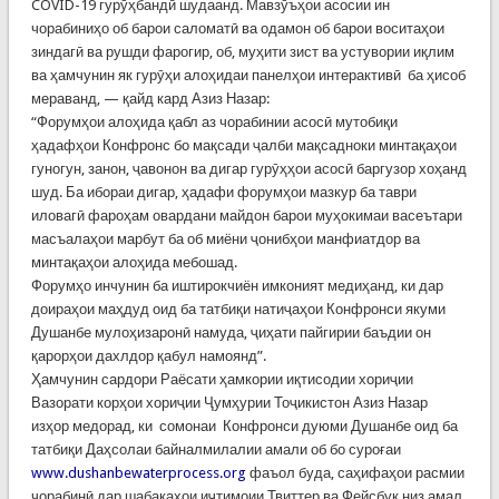
COVID-19 гурӯҳбандӣ шудаанд. Мавзӯъҳои асосии ин
чорабиниҳо об барои саломатӣ ва одамон об барои воситаҳои
зиндагӣ ва рушди фарогир, об, муҳити зист ва устувории иқлим
ва ҳамчунин як гурӯҳи алоҳидаи панелҳои интерактивӣ ба ҳисоб
мераванд, — қайд кард Азиз Назар:
“Форумҳои алоҳида қабл аз чорабинии асосӣ мутобиқи
ҳадафҳои Конфронс бо мақсади ҷалби мақсадноки минтақаҳои
гуногун, занон, ҷавонон ва дигар гурӯҳҳои асосӣ баргузор хоҳанд
шуд. Ба ибораи дигар, ҳадафи форумҳои мазкур ба таври
иловагӣ фароҳам овардани майдон барои муҳокимаи васеътари
масъалаҳои марбут ба об миёни ҷонибҳои манфиатдор ва
минтақаҳои алоҳида мебошад.
Форумҳо инчунин ба иштирокчиён имконият медиҳанд, ки дар
доираҳои маҳдуд оид ба татбиқи натиҷаҳои Конфронси якуми
Душанбе мулоҳизаронӣ намуда, ҷиҳати пайгирии баъдии он
қарорҳои дахлдор қабул намоянд”.
Ҳамчунин сардори Раёсати ҳамкории иқтисодии хориҷии
Вазорати корҳои хориҷии Ҷумҳурии Тоҷикистон Азиз Назар
изҳор медорад, ки сомонаи Конфронси дуюми Душанбе оид ба
татбиқи Даҳсолаи байналмилалии амали об бо суроғаи
www.dushanbewaterprocess.org
фаъол буда, саҳифаҳои расмии
чорабинӣ дар шабакаҳои иҷтимоии Твиттер ва Фейсбук низ амал