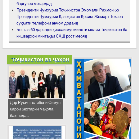
баргузор мегардад
Президенти Ҷумҳурии Тоҷикистон Эмомалӣ Раҳмон бо
Президенти Ҷумҳурии Қазоқистон Қосим-Жомарт Токаев
суҳбати телефонӣ анҷом доданд
Беш аз 60 дарсади ҳиссаи муомилоти молии Тоҷикистон ба
кишварҳои минтақаи СҲШ рост меояд
Тоҷикистон ва ҷаҳон
Дар Русия ғолибони Озмун
барои беҳтарин мақола
бахшида...