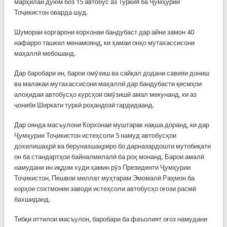
марҳилаи дуюм боз 15 автобус аз Туркия ба Ҷумҳурии
Тоҷикистон оварда шуд.
Шумораи коргарони корхонаи бандубаст дар айни замон 40
нафарро ташкил менамоянд, ки ҳамаи онҳо мутахассисони
маҳаллӣ мебошанд.
Дар баробари ин, барои омӯзиш ва сайқал додани савияи дониш
ва малакаи мутахассисони маҳаллӣ дар бандубасти қисмҳои
алоҳидаи автобусҳо курсҳои омӯзишӣ амал мекунанд, ки аз
ҷониби Ширкати туркӣ роҳандозӣ гардидаанд.
Дар оянда масъулони Корхонаи муштарак нақша доранд, ки дар
Ҷумҳурии Тоҷикистон истеҳсоли 5 намуд автобусҳои
дохилишаҳрӣ ва беруназшаҳриро бо дарназардошти мутобиқати
он ба стандартҳои байналмилалӣ ба роҳ монанд. Барои амалӣ
намудани ин иқдом худи ҳамин рӯз Президенти Ҷумҳурии
Тоҷикистон, Пешвои миллат муҳтарам Эмомалӣ Раҳмон ба
корҳои сохтмонии заводи истеҳсоли автобусҳо оғози расмӣ
бахшиданд.
Тибқи иттилои масъулон, баробари ба фаъолият оғоз намудани