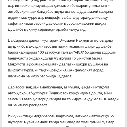
дар ин корхонаи муштарак ҳамзамон бо шароиту имконияти
автобусҳои нави бандубастшуда шинос шуда, амалӣ кардани
иқдоми мазкурро дар пешрафт ва баланд гардидани сатҳу
сифати хизматрасонӣ дар соҳаи мусофиркашонии шаҳри
Душанбе муҳиму саривақтӣ арзёбӣ намуданд.
Ба Сарвари давлат муҳтарам Эмомалӣ Раҳмон иттилоъ дода
шуд, ки бо мақсади навсозии парки техникии шаҳри Душанбе
барои харидории 100 автобуси тамғаи “AKIA” бо дарназардошти
бандубасти он дар ҳудуди Ҷумҳурии Тоҷикистон байни
Мақомоти иҷроияи ҳокимияти давлатии шаҳри Душанбе ва
Ширкати туркӣ, ки таҳти бренди «AKIA» фаъолият дорад,
шартнома ба имзо расонида шудааст.
Дар асоси нақшаи амалкунанда, аз ҷумла, ҷиҳати интиқоли
автобусҳо ба Ҷумҳурии Тоҷикистон корҳо идома дошта, айни
замон 13 автобус ворид гардид ва то имрӯз бандубасти 10 адади
он ба итмом расидааст.
Инчунин тибқи муқаррароти шартнома, интиқоли автобусҳо бо
шумораи муайян амалӣ карда мешавад ва худи ҳамин рӯз дар