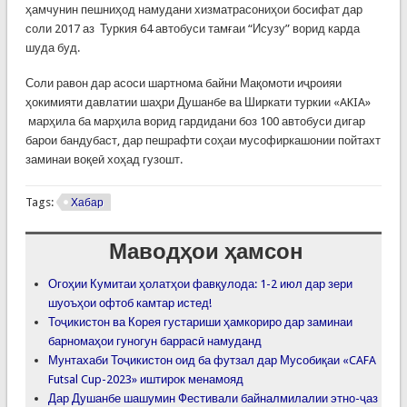
ҳамчунин пешниҳод намудани хизматрасониҳои босифат дар
соли 2017 аз Туркия 64 автобуси тамғаи “Исузу” ворид карда
шуда буд.
Соли равон дар асоси шартнома байни Мақомоти иҷроияи
ҳокимияти давлатии шаҳри Душанбе ва Ширкати туркии «AKIA»
марҳила ба марҳила ворид гардидани боз 100 автобуси дигар
барои бандубаст, дар пешрафти соҳаи мусофиркашонии пойтахт
заминаи воқеӣ хоҳад гузошт.
Tags:
Хабар
Маводҳои ҳамсон
Огоҳии Кумитаи ҳолатҳои фавқулода: 1-2 июл дар зери
шуоъҳои офтоб камтар истед!
Тоҷикистон ва Корея густариши ҳамкориро дар заминаи
барномаҳои гуногун баррасӣ намуданд
Мунтахаби Тоҷикистон оид ба футзал дар Мусобиқаи «CAFA
Futsal Cup-2023» иштирок менамояд
Дар Душанбе шашумин Фестивали байналмилалии этно-ҷаз