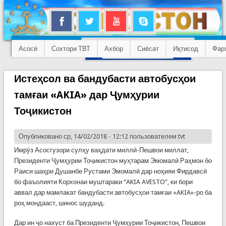
Асосӣ
Сохтори ТВТ
Ахбор
Сиёсат
Иқтисод
Фар
Истеҳсол ва бандубасти автобусҳои
тамғаи «AKIA» дар Ҷумҳурии
Тоҷикистон
Опубликовано ср, 14/02/2018 - 12:12 пользователем
tvt
Имрӯз Асосгузори сулҳу ваҳдати миллӣ-Пешвои миллат,
Президенти Ҷумҳурии Тоҷикистон муҳтарам Эмомалӣ Раҳмон бо
Раиси шаҳри Душанбе Рустами Эмомалӣ дар ноҳияи Фирдавсӣ
бо фаъолияти Корхонаи муштараки “AKIA AVESTO”, ки бори
аввал дар мамлакат бандубасти автобусҳои тамғаи «AKIA»-ро ба
роҳ мондааст, шинос шуданд.
Дар ин ҷо нахуст ба Президенти Ҷумҳурии Тоҷикистон, Пешвои