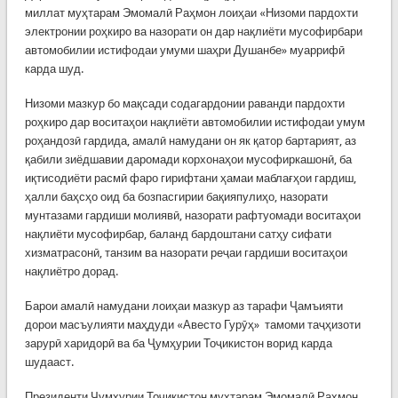
миллат муҳтарам Эмомалӣ Раҳмон лоиҳаи «Низоми пардохти
электронии роҳкиро ва назорати он дар нақлиёти мусофирбари
автомобилии истифодаи умуми шаҳри Душанбе» муаррифӣ
карда шуд.
Низоми мазкур бо мақсади содагардонии раванди пардохти
роҳкиро дар воситаҳои нақлиёти автомобилии истифодаи умум
роҳандозӣ гардида, амалӣ намудани он як қатор бартарият, аз
қабили зиёдшавии даромади корхонаҳои мусофиркашонӣ, ба
иқтисодиёти расмӣ фаро гирифтани ҳамаи маблағҳои гардиш,
ҳалли баҳсҳо оид ба бозпасгирии бақияпулиҳо, назорати
мунтазами гардиши молиявӣ, назорати рафтуомади воситаҳои
нақлиёти мусофирбар, баланд бардоштани сатҳу сифати
хизматрасонӣ, танзим ва назорати реҷаи гардиши воситаҳои
нақлиётро дорад.
Барои амалӣ намудани лоиҳаи мазкур аз тарафи Ҷамъияти
дорои масъулияти маҳдуди «Авесто Гурӯҳ» тамоми таҷҳизоти
зарурӣ харидорӣ ва ба Ҷумҳурии Тоҷикистон ворид карда
шудааст.
Президенти Ҷумҳурии Тоҷикистон муҳтарам Эмомалӣ Раҳмон