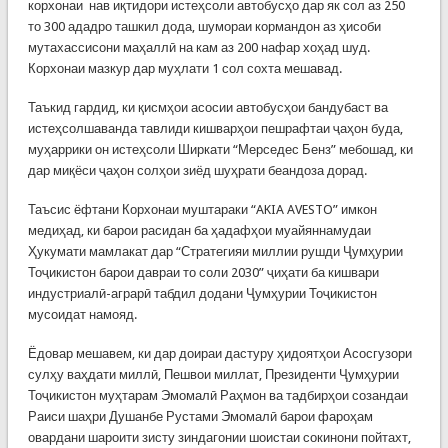
корхонаи нав иқтидори истеҳсоли автобусҳо дар як сол аз 250
то 300 ададро ташкил дода, шумораи кормандон аз ҳисоби
мутахассисони маҳаллӣ на кам аз 200 нафар хоҳад шуд.
Корхонаи мазкур дар муҳлати 1 сол сохта мешавад.
Таъкид гардид, ки қисмҳои асосии автобусҳои бандубаст ва
истеҳсолшаванда тавлиди кишварҳои пешрафтаи ҷаҳон буда,
муҳаррики он истеҳсоли Ширкати “Мерседес Бенз” мебошад, ки
дар миқёси ҷаҳон солҳои зиёд шуҳрати беандоза дорад.
Таъсис ёфтани Корхонаи муштараки “AKIA AVESTO” имкон
медиҳад, ки барои расидан ба ҳадафҳои муайяннамудаи
Ҳукумати мамлакат дар “Стратегияи миллии рушди Ҷумҳурии
Тоҷикистон барои давраи то соли 2030” ҷиҳати ба кишвари
индустриалӣ-аграрӣ табдил додани Ҷумҳурии Тоҷикистон
мусоидат намояд.
Ёдовар мешавем, ки дар доираи дастуру ҳидоятҳои Асосгузори
сулҳу ваҳдати миллӣ, Пешвои миллат, Президенти Ҷумҳурии
Тоҷикистон муҳтарам Эмомалӣ Раҳмон ва тадбирҳои созандаи
Раиси шаҳри Душанбе Рустами Эмомалӣ барои фароҳам
овардани шароити зисту зиндагонии шоистаи сокинони пойтахт,