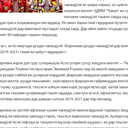
чакандӯзӣ як зумра чораҳо, аз ҷумл
ноҳияҳои вилоят ҶДММ “Чакан” ва г
оилавии чакандӯзӣ ташкил карда шу
 дастраси хоҳишмандон мегарданд. Ин амал барои ғанӣ гардидани буҷети 
чакандӯзӣ дар мамлакат мусоидат хоҳад кард. Дар айни замон теъдоди ҳ
лоят 89 нафарро ташкил медиҳад.
 аст, ки бо мақсади рушди чакандӯзӣ «Барномаи рушди чакандӯзӣ дар ви
2019-2021» таҳия ва қабул гардидааст.
арнома иҷрои дастуру супоришҳои Асосгузори сулҳу ваҳдати миллӣ — П
умҳурии Тоҷикистон муҳтарам Эмомалӣ Раҳмон оид ба амалӣ намудани ч
и рушди сайёҳӣ ва ҳунарҳои мардумӣ, фароҳам овардани шароити мусоид
шҳои миллӣ, рушди маънавиёт, эҳёи мероси фарҳангии ғайримоддии миллӣ
гоҳиву худшиносӣ, таъсиси ҷойҳои нави корӣ, рушди иқтисодӣ, ҷалби зано
агӣ ва таҳкими ҳунармандӣ таҳия гардида, самтҳои асосӣ, афзалиятҳо, в
татбиқи амалҳоро дар давраи солҳои 2019-2021 дар бар мегирад.
арнома аз ҳисоби афзоиши ҳаҷми чакандӯзӣ амалигардонии тадбирҳо баҳ
манд ба омӯзиши ҷавондухтарон, таъсиси марказҳои чакандӯзӣ, бунёди ко
кандӯзӣ бо истифода аз таҷҳизоти муосир пешбинӣ шудааст, ки дар таъсис