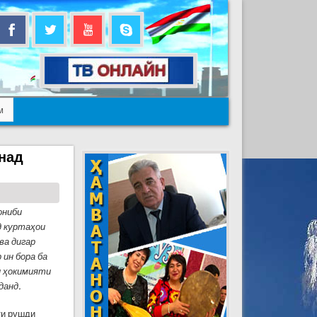
м
унад
ониби
д куртаҳои
ва дигар
 ин бора ба
и ҳокимияти
данд.
ти рушди