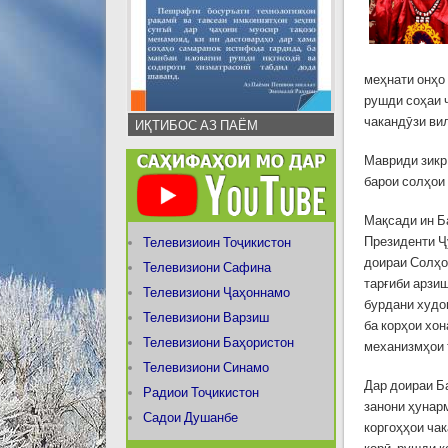
меҳнати онҳо
рушди соҳаи 
чакандӯзи ви
ИҚТИБОС АЗ ПАЁМ
Мавриди зикр
барои солҳои 
Мақсади ин Б
Президенти Ҷ
Телевизиоин Тоҷикистон
доираи Солҳо
Телевизиони Сафина
тарғиби арзи
Телевизиони Ҷаҳоннамо
бурдани худо
Телевизиони Варзиш
ба корҳои хон
Телевизиони Баҳористон
механизмҳои 
Телевизиони Синамо
Дар доираи Б
Радиои Тоҷикистон
занони ҳунар
Садои Душанбе
коргоҳҳои ча