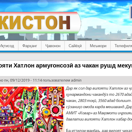
Иқтисод
Фарҳанг
Ҷавонон
Сайёҳӣ
Меъмори
Телефил
ояти Хатлон армуғонсозӣ аз чакан рушд мек
о пн, 09/12/2019 - 11:14 пользователем
admin
Дар як сол дар вилояти Хатлон аз ҷ
ҳунармандони чакандӯз то 2670 ада
чакан, 2803 тоқӣ, 3560 адад болишт 
сӯзаниҳо омода карда мешаванд. Дар
АМИТ «Ховар» аз Мақомоти иҷроия
давлатии вилояти Хатлон хабар до
Ба иттилои манбаъ, дар вилоят ҷиҳа