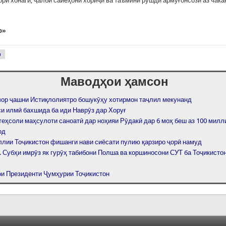
ори хонагӣ, ҷалби сайёҳони хориҷӣ ва таъмини рушди армуғонсозӣ аз чак
р»
р
Маводҳои ҳамсон
вор ҷашни Истиқлолиятро бошукӯҳу хотирмон таҷлил мекунанд
и илмӣ бахшида ба иди Наврӯз дар Хоруғ
теҳсоли маҳсулоти саноатӣ дар ноҳияи Рӯдакӣ дар 6 моҳ беш аз 100 мил
од
ллии Тоҷикистон фишанги нави сиёсати пулию қарзиро ҷорӣ намуд
. Субҳи имрӯз як гурӯҳ табибони Полша ва коршиносони СУТ ба Тоҷикист
и Президенти Ҷумҳурии Тоҷикистон