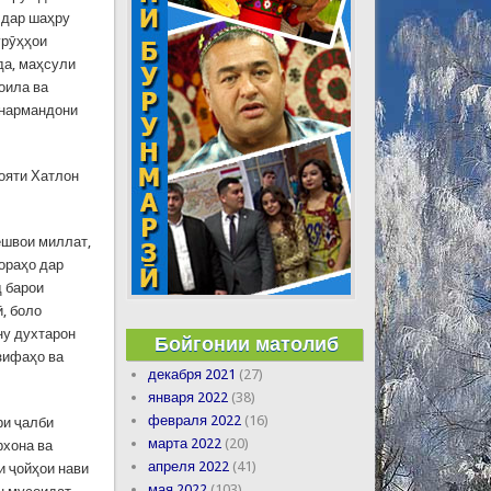
а дар шаҳру
урӯҳҳои
да, маҳсули
оила ва
унармандони
лояти Хатлон
ешвои миллат,
ораҳо дар
 барои
, боло
ну духтарон
Бойгонии матолиб
азифаҳо ва
декабря 2021
(27)
января 2022
(38)
февраля 2022
(16)
ри ҷалби
марта 2022
(20)
рхона ва
апреля 2022
(41)
и ҷойҳои нави
мая 2022
(103)