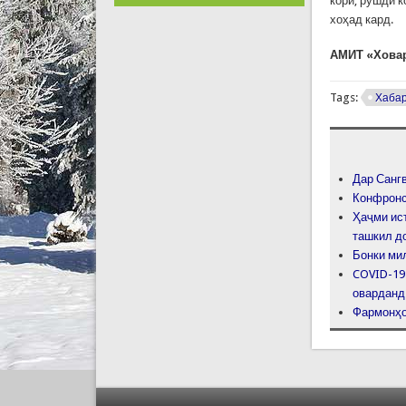
корӣ, рушди к
хоҳад кард.
АМИТ «Хова
Tags:
Хаба
Дар Санг
Конфронс
Ҳаҷми ис
ташкил д
Бонки ми
COVID-19
оварданд
Фармонҳо