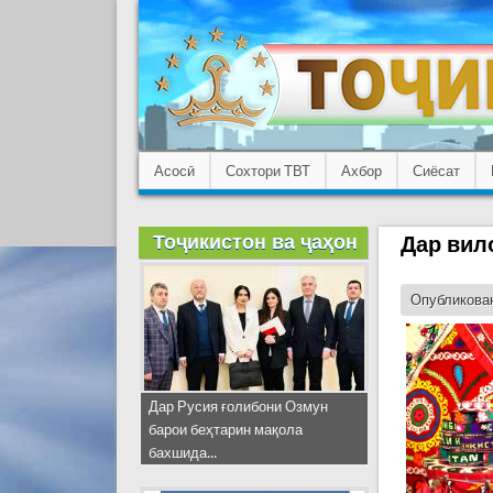
Асосӣ
Сохтори ТВТ
Ахбор
Сиёсат
Тоҷикистон ва ҷаҳон
Дар вил
Опубликован
Дар Русия ғолибони Озмун
барои беҳтарин мақола
бахшида...