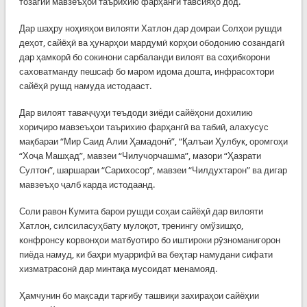
тозагии мавзеъҳои таърихию фарҳангӣ тавсияҳо дод.
Дар шаҳру ноҳияҳои вилояти Хатлон дар доираи Солҳои рушди
деҳот, сайёҳӣ ва ҳунарҳои мардумӣ корҳои ободонию созандагӣ
дар ҳамкорӣ бо сокинони сарбаланди вилоят ва соҳибкорони
саховатманду пешсаф бо маром идома дошта, инфрасохтори
сайёҳӣ рушд намуда истодааст.
Дар вилоят таваҷҷуҳи теъдоди зиёди сайёҳони дохилию
хориҷиро мавзеъҳои таърихию фарҳангӣ ва табиӣ, алахусус
мақбараи “Мир Саид Алии Ҳамадонӣ”, “Қалъаи Ҳулбук, оромгоҳи
“Хоҷа Машҳад”, мавзеи “Чилучорчашма”, мазори “Ҳазрати
Султон”, шаршараи “Сарихосор”, мавзеи “Чилдухтарон” ва дигар
мавзеъҳо ҷалб карда истодаанд.
Соли равон Кумита барои рушди соҳаи сайёҳӣ дар вилояти
Хатлон, силсиласуҳбату мулоқот, тренингу омўзишҳо,
конфронсу корвонҳои матбуотиро бо иштироки рӯзноманигорон
пиёда намуд, ки баҳри муаррифӣ ва беҳтар намудани сифати
хизматрасонӣ дар минтақа мусоидат менамояд.
Ҳамчунин бо мақсади тарғибу ташвиқи захираҳои сайёҳии