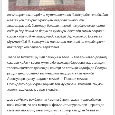
хизматрасонӣ, тарбияи мутахассисони ботаҷрибаю касбӣ, дар
мавзеъҳои таърихӣ фароҳам овардани шароити
хизматрасонӣ, бештару беҳтар тарғиб намудани имконияти
сайёҳӣ дар дохил ва берун аз ҷумҳурӣ 7 октябр зимни сафари
кории ҳайати Кумитаи рушди сайёҳӣ дар ноҳияҳои Восеъ ва
Муъминобод бо масъулини мақомоти маҳаллӣ ва соҳибкорони
ташаббускор баррасӣ гардиданд.
Тавре аз Кумитаи рушди сайёҳӣ ба АМИТ «Ховар» хабар доданд,
сафари ҳайати кории кумита бо мақсади баррасии масъалаҳои
тавсеаи ҳамкорӣ дар соҳаи сайёҳӣ ва татбиқи ҳадафҳои Солҳои
рушди деҳот, сайёҳӣ ва ҳунарҳои мардумӣ, ки аз ҷониби
Асосгузори сулҳу ваҳдати миллӣ — Пешвои миллат,
Президенти Ҷумҳурии Тоҷикистон муҳтарам Эмомалӣ Раҳмон
эълон гардидааст, сурат гирифт.
Дар вохӯриҳо роҳбарияти Кумита барои ташкили хатсайрҳои
нави сайёҳӣ, ба роҳ мондани фаъолияти пурсамари ширкатҳои
сайёҳии маҳаллӣ, таваҷҷуҳи хосса зоҳир намудан ба вазъи