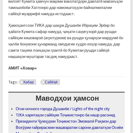
вилоят Кумита ҳамчун мақоми ваколатдори давлатӣ мавзеъҳои
тамошобоби Хатлонро дар намоишгоҳҳои байналмилалии
сайёҳӣ муаррифӣ намуда истодааст.
Ҳамоҳангсози ТИКА дар шаҳри Душанбе Ибраҳим Эрбир бо
ҳайати Кумита сафар намуда, ҷиҳати саҳмгузорӣ дар рушди
сайёҳии кишоварзӣ (агротуризм) ва рушди ҳунарҳои мардумӣ бо
ҷалби бонувони ҳунарманд омодагии худро изҳор намуда, дар
самти таҳияи лоиҳаҳои грантӣ бо Кумитаи рушди сайёҳӣ
нақшаҳои муштарак тасдиқ намудааст.
АМИТ «Ховар»
Tags:
Хабар
Сайёҳӣ
Маводҳои ҳамсон
Огни ночного города Душанбе / Lights of the night city
TIКA харитаҳои сайёҳии Тоҷикистонро ба нашр расонид
Президенти Ҷумҳурии Тоҷикистон Эмомалӣ Раҳмон дар
Вохӯрии ғайрирасмии машваратии сарони давлатҳои Осиёи