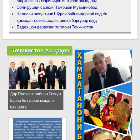
Марказӣ ва Озарбойҷон иштирок намуданд
Соли рушди сайёҳӣ: Тамошои Муъминобод
Ҷаласаи нахустини Шӯрои байниидоравӣ оид ба
ҳамоҳангсозии соҳаи сайёҳӣ баргузор шуд
Бадахшон дарвозаи тиллоии Тоҷикистон
Тоҷикистон ва ҷаҳон
Дар Русия ғолибони Озмун
барои беҳтарин мақола
бахшида...