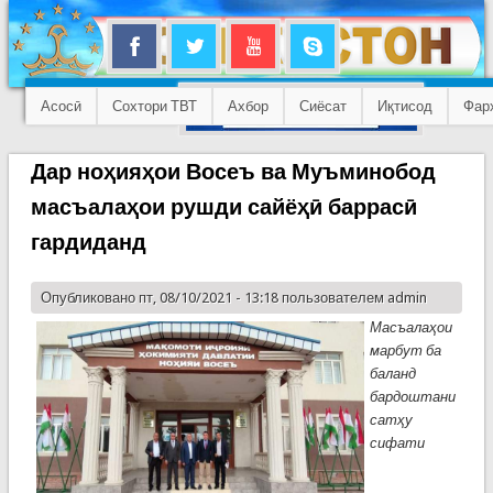
Асосӣ
Сохтори ТВТ
Ахбор
Сиёсат
Иқтисод
Фар
Дар ноҳияҳои Восеъ ва Муъминобод
масъалаҳои рушди сайёҳӣ баррасӣ
гардиданд
Опубликовано пт, 08/10/2021 - 13:18 пользователем
admin
Масъалаҳои
марбут ба
баланд
бардоштани
сатҳу
сифати