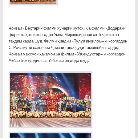
Ҷоизаи «Беҳтарин филми ҳунарии кӯтоҳ» ба филми «Додараки
фариштаҳо»-и коргадон Умед Мирзоширинов аз Тоҷикистон
тақдим карда шуд. Филми ҳиндии «Тулуи инқилоб»-и коргардон
С. Раҷамули сазовори Ҷоизаи таваҷҷуҳи тамошобин гардид.
Ҷоизаи махсуси ҳакамон ба филми «Узбекдухтар»-и коргардон
Акбар Бектурдиев аз Узбекистон дода шуд.