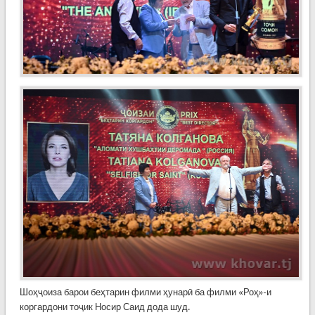
Шоҳҷоиза барои беҳтарин филми ҳунарӣ ба филми «Роҳ»-и
коргардони тоҷик Носир Саид дода шуд.