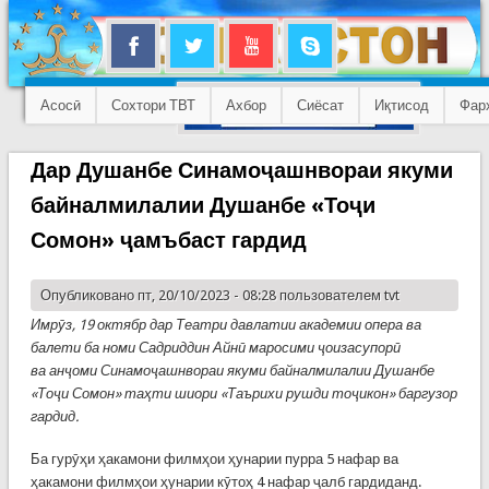
Асосӣ
Сохтори ТВТ
Ахбор
Сиёсат
Иқтисод
Фар
Дар Душанбе Синамоҷашнвораи якуми
байналмилалии Душанбе «Тоҷи
Сомон» ҷамъбаст гардид
Опубликовано пт, 20/10/2023 - 08:28 пользователем
tvt
Имрӯз, 19 октябр дар Театри давлатии академии опера ва
балети ба номи Садриддин Айнӣ маросими
ҷ
оизасупор
ӣ
ва
анҷоми Синамоҷашнвораи якуми байналмилалии Душанбе
«Тоҷи Сомон» таҳти шиори «Таърихи рушди тоҷикон» баргузор
гардид.
Ба гурӯҳи ҳакамони филмҳои ҳунарии пурра 5 нафар ва
ҳакамони филмҳои ҳунарии кӯтоҳ 4 нафар ҷалб гардиданд.