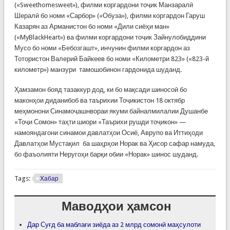
(«Sweethomesweet»), филми коргардони тоҷик Манзаралӣ
Шералӣ бо номи «Сарбор» («Обуза»), филми коргардон Гаруш
Казарян аз Арманистон бо номи «Дили сиёҳи ман»
(«MyBlackHeart») ва филми коргардони тоҷик Зайнулобиддини
Мусо бо номи «Бебозгашт», инчунин филми коргардон аз
Тотористон Валерий Байкеев бо номи «Километри 823» («823-й
километр») манзури тамошобинон гардонида шуданд.
Ҳамзамон бояд тазаккур дод, ки бо мақсади шиносоӣ бо
маконҳои диданибоб ва таърихии Тоҷикистон 18 октябр
меҳмонони Синамоҷашнвораи якуми байналмилалии Душанбе
«Тоҷи Сомон» таҳти шиори «Таърихи рушди тоҷикон» —
намояндагони синамои давлатҳои Осиё, Аврупо ва Иттиҳоди
Давлатҳои Мустақил ба шаҳрҳои Норак ва Ҳисор сафар намуда,
бо фаъолияти Неругоҳи барқи обии «Норак» шинос шуданд.
Tags:
Хабар
Маводҳои ҳамсон
Дар Суғд ба маблағи зиёда аз 2 млрд сомонӣ маҳсулоти