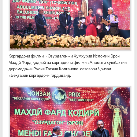
Коргардони филми «Озурдагон»-и Ҷумҳурии Исломии Эрон
Маҳдӣ Фард Қодирӣ ва коргардони филми «Аломати хушбахтии
деромада»-и Русия Татяна Колганова сазовори Ҷоизаи
«Беҳтарин коргардон» гардиданд.