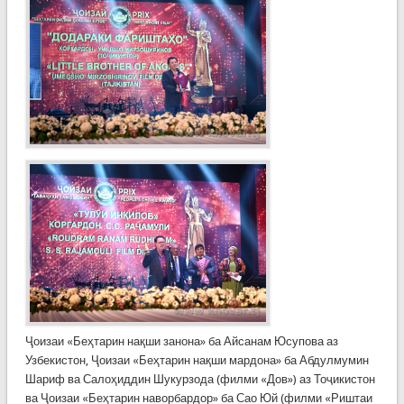
Ҷоизаи «Беҳтарин нақши занона» ба Айсанам Юсупова аз
Узбекистон, Ҷоизаи «Беҳтарин нақши мардона» ба Абдулмумин
Шариф ва Салоҳиддин Шукурзода (филми «Дов») аз Тоҷикистон
ва Ҷоизаи «Беҳтарин наворбардор» ба Сао Юй (филми «Риштаи