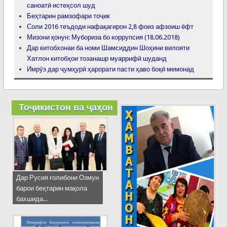
саноатӣ истеҳсол шуд
Беҳтарин рамзофари тоҷик
Соли 2016 теъдоди нафақагирон 2,8 фоиз афзоиш ёфт
Мизони қонун: Мубориза бо коррупсия (18.06.2018)
Дар китобхонаи ба номи Шамсиддин Шоҳини вилояти
Хатлон китобҳои тозанашр муаррифӣ шуданд
Имрӯз дар ҷумҳурӣ ҳарорати пасти ҳаво боқӣ мемонад
Тоҷикистон ва ҷаҳон
Дар Русия ғолибони Озмун
барои беҳтарин мақола
бахшида...