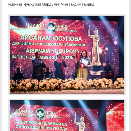
умр») аз Ҷумҳурии Мардумии Чин тақдим гардид.