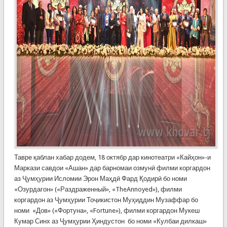
Тавре қаблан хабар додем, 18 октябр дар кинотеатри «Кайҳон»-и
Маркази савдои «Ашан» дар барномаи озмунӣ филми коргардон
аз Ҷумҳурии Исломии Эрон Маҳдӣ Фард Қодирӣ бо номи
«Озурдагон» («Раздраженный», «TheAnnoyed»), филми
коргардон аз Ҷумҳурии Тоҷикистон Муҳиддин Музаффар бо
номи «Дов» («Фортуна», «Fortune»), филми коргардон Мукеш
Кумар Синх аз Ҷумҳурии Ҳиндустон бо номи «Кулбаи дилкаш»