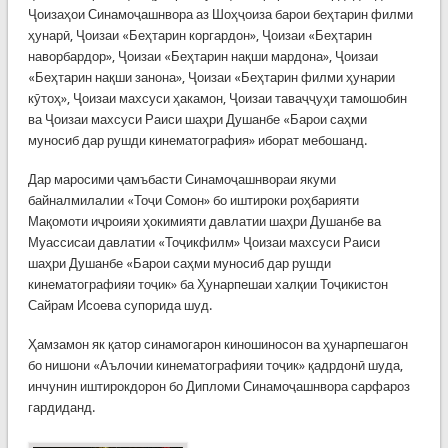
Ҷоизаҳои Синамоҷашнвора аз Шоҳҷоиза барои беҳтарин филми
ҳунарӣ, Ҷоизаи «Беҳтарин коргардон», Ҷоизаи «Беҳтарин
наворбардор», Ҷоизаи «Беҳтарин нақши мардона», Ҷоизаи
«Беҳтарин нақши занона», Ҷоизаи «Беҳтарин филми ҳунарии
кӯтоҳ», Ҷоизаи махсуси ҳакамон, Ҷоизаи таваҷҷуҳи тамошобин
ва Ҷоизаи махсуси Раиси шаҳри Душанбе «Барои саҳми
муносиб дар рушди кинематография» иборат мебошанд.
Дар маросими ҷамъбасти Синамоҷашнвораи якуми
байналмилалии «Тоҷи Сомон» бо иштироки роҳбарияти
Мақомоти иҷроияи ҳокимияти давлатии шаҳри Душанбе ва
Муассисаи давлатии «Тоҷикфилм» Ҷоизаи махсуси Раиси
шаҳри Душанбе «Барои саҳми муносиб дар рушди
кинематографияи тоҷик» ба Ҳунарпешаи халқии Тоҷикистон
Сайрам Исоева супорида шуд.
Ҳамзамон як қатор синамогарон киношиносон ва ҳунарпешагон
бо нишони «Аълочии кинематографияи тоҷик» қадрдонӣ шуда,
инчунин иштирокдорон бо Дипломи Синамоҷашнвора сарфароз
гардиданд.