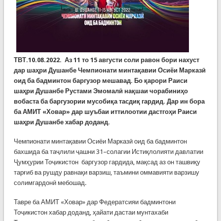
ТВТ.10.08.2022.
Аз 11 то 15 августи соли равон бори нахуст
дар шаҳри Душанбе Чемпионати минтақавии Осиёи Марказӣ
оид ба бадминтон баргузор мешавад. Бо қарори Раиси
шаҳри Душанбе Рустами Эмомалӣ нақшаи чорабиниҳо
вобаста ба баргузории мусобиқа тасдиқ гардид. Дар ин бора
ба АМИТ «Ховар» дар шуъбаи иттилоотии дастгоҳи Раиси
шаҳри Душанбе хабар доданд.
Чемпионати минтақавии Осиёи Марказӣ оид ба бадминтон
бахшида ба таҷлили ҷашни 31–солагии Истиқлолияти давлатии
Ҷумҳурии Тоҷикистон баргузор гардида, мақсад аз он ташвиқу
тарғиб ва рушду равнақи варзиш, таъмини оммавияти варзишу
солимгардонӣ мебошад.
Тавре ба АМИТ «Ховар» дар Федератсияи бадминтони
Тоҷикистон хабар доданд, ҳайати дастаи мунтахаби