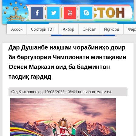
Асосӣ
Сохтори ТВТ
Ахбор
Сиёсат
Иқтисод
Фар
Дар Душанбе нақшаи чорабиниҳо доир
ба баргузории Чемпионати минтақавии
Осиёи Марказӣ оид ба бадминтон
тасдиқ гардид
Опубликовано ср, 10/08/2022 - 08:01 пользователем
tvt