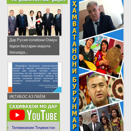
Дар Русия ғолибони Озмун
барои беҳтарин мақола
бахшида...
ИҚТИБОС АЗ ПАЁМ
Телевизиоин Тоҷикистон