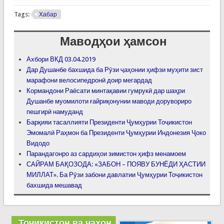
Tags:
Хабар
Маводҳои ҳамсон
Ахбори ВКД 03.04.2019
Дар Душанбе бахшида ба Рӯзи ҷаҳонии ҳифзи муҳити зист
марафони велосипедронӣ доир мегардад
Кормандони Раёсати минтақавии гумрукӣ дар шаҳри
Душанбе муомилоти ғайриқонунии маводи дорувориро
пешгирӣ намуданд
Барқияи тасаллияти Президенти Ҷумҳурии Тоҷикистон
Эмомалӣ Раҳмон ба Президенти Ҷумҳурии Индонезия Ҷоко
Видодо
Парандагонро аз сардиҳои зимистон ҳифз менамоем
САЙРАМ БАҚОЗОДА: «ЗАБОН – ПОЯВУ БУНЁДИ ҲАСТИИ
МИЛЛАТ». Ба Рӯзи забони давлатии Ҷумҳурии Тоҷикистон
бахшида мешавад
Тоҷикистон ва ҷаҳон