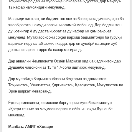
Тоҷикистонро дар ин мусобиқа 6 писар ва 6 духтар, дар маҷмӯъ
12 нафар намояндагӣ мекунанд.
Мавриди зикр аст, ки бадминтон яке аз бозиҳои қадимии ҷаҳон ба
ҳисоб рафта, намуди варзиши олимпӣ мебошад. Дар бадминтон
ду бозингар ё ду даста иборат аз ду нафар бо ҳам рақобат
мекунанд. Мутахассисони соҳаи варзиш бадминтонро ба гурӯҳи
варзиши неруталаб шомил карда, дар он ҳушёрӣ ва зеҳни хуб
доштани варзишгарро ба назар мегиранд.
Дар аввалин Чемпионати Осиёи Марказӣ оид ба бадминтон дар
Душанбе ҷавонони аз 15 то 17-сола иштирок мекунанд.
Дар мусобиқа бадминтонбозони беҳтарин аз давлатҳои
Тоҷикистон, Узбекистон, Қирғизистон, Қазоқистон, Муғулистон ва
Эрон ширкат меварзанд.
Ёдовар мешавем, ки макони баргузории мусобиқаи мазкур
«Қасри теннис ва маҷмааи варзиши обӣ»-и шаҳри Душанбе
мебошад.
Манбаъ:
АМИТ
«Ховар»