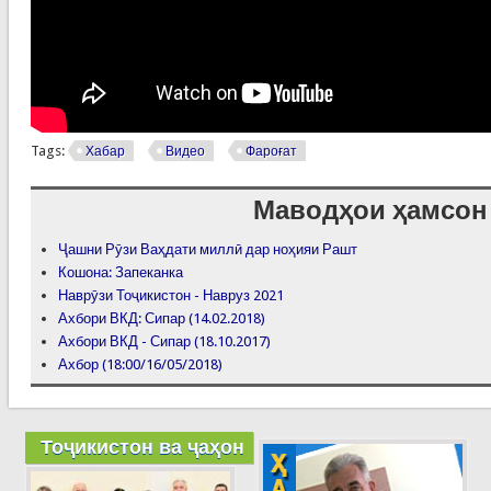
Tags:
Хабар
Видео
Фароғат
Маводҳои ҳамсон
Ҷашни Рӯзи Ваҳдати миллӣ дар ноҳияи Рашт
Кошона: Запеканка
Наврӯзи Тоҷикистон - Навруз 2021
Ахбори ВКД: Сипар (14.02.2018)
Ахбори ВКД - Сипар (18.10.2017)
Ахбор (18:00/16/05/2018)
Тоҷикистон ва ҷаҳон