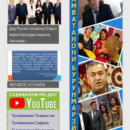
Дар Русия ғолибони Озмун
барои беҳтарин мақола
бахшида...
ИҚТИБОС АЗ ПАЁМ
Телевизиоин Тоҷикистон
Телевизиони Сафина