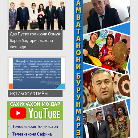
Дар Русия ғолибони Озмун
барои беҳтарин мақола
бахшида...
ИҚТИБОС АЗ ПАЁМ
Телевизиоин Тоҷикистон
Телевизиони Сафина