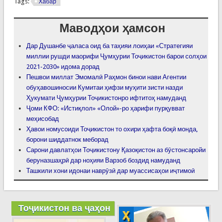
Tags:
Хабар
Маводҳои ҳамсон
Дар Душанбе ҷаласа оид ба таҳияи лоиҳаи «Стратегияи
миллии рушди маорифи Ҷумҳурии Тоҷикистон барои солҳои
2021-2030» идома дорад
Пешвои миллат Эмомалӣ Раҳмон бинои нави Агентии
обуҳавошиносии Кумитаи ҳифзи муҳити зисти назди
Ҳукумати Ҷумҳурии Тоҷикистонро ифтитоҳ намуданд
Ҷоми КФО: «Истиқлол» «Олой»-ро ҳарифи пурқувват
меҳисобад
Ҳавои номусоиди Тоҷикистон то охири ҳафта боқӣ монда,
борони шиддатнок меборад
Сарони давлатҳои Тоҷикистону Қазоқистон аз бӯстонсаройи
беруназшаҳрӣ дар ноҳияи Варзоб боздид намуданд
Ташкили хони идонаи наврӯзӣ дар муассисаҳои иҷтимоӣ
Тоҷикистон ва ҷаҳон