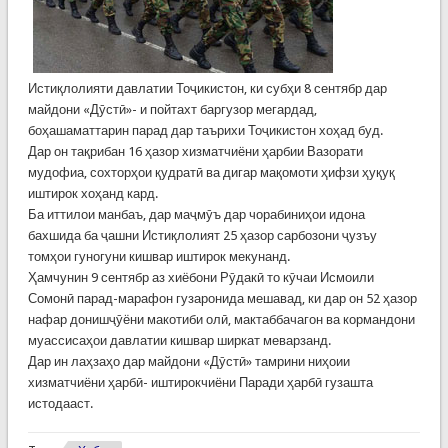
Истиқлолияти давлатии Тоҷикистон, ки субҳи 8 сентябр дар
майдони «Дӯстӣ»- и пойтахт баргузор мегардад,
боҳашаматтарин парад дар таърихи Тоҷикистон хоҳад буд.
Дар он тақрибан 16 ҳазор хизматчиёни ҳарбии Вазорати
мудофиа, сохторҳои қудратӣ ва дигар мақомоти ҳифзи ҳуқуқ
иштирок хоҳанд кард.
Ба иттилои манбаъ, дар маҷмӯъ дар чорабиниҳои идона
бахшида ба ҷашни Истиқлолият 25 ҳазор сарбозони ҷузъу
томҳои гуногуни кишвар иштирок мекунанд.
Ҳамчунин 9 сентябр аз хиёбони Рӯдакӣ то кӯчаи Исмоили
Сомонӣ парад-марафон гузаронида мешавад, ки дар он 52 ҳазор
нафар донишҷӯёни макотиби олӣ, мактаббачагон ва кормандони
муассисаҳои давлатии кишвар ширкат меварзанд.
Дар ин лаҳзаҳо дар майдони «Дӯстӣ» тамрини ниҳоии
хизматчиёни ҳарбӣ- иштирокчиёни Паради ҳарбӣ гузашта
истодааст.