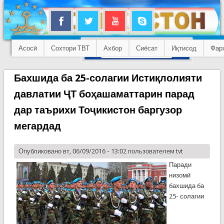
Асосӣ
Сохтори ТВТ
Ахбор
Сиёсат
Иқтисод
Фар
Бахшида ба 25-солагии Истиқлолияти
давлатии ҶТ боҳашаматтарин парад
дар таърихи Тоҷикистон баргузор
мегардад
Опубликовано вт, 06/09/2016 - 13:02 пользователем
tvt
Паради
низомӣ
бахшида ба
25- солагии