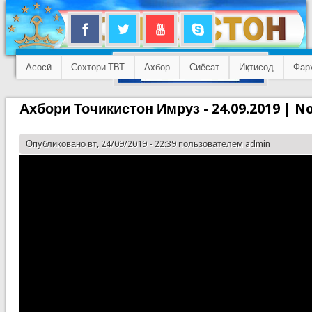
Асосӣ
Сохтори ТВТ
Ахбор
Сиёсат
Иқтисод
Фар
Ахбори Точикистон Имруз - 24.09.2019 | No
Опубликовано вт, 24/09/2019 - 22:39 пользователем
admin