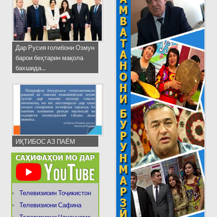
Дар Русия ғолибони Озмун
барои беҳтарин мақола
бахшида...
ИҚТИБОС АЗ ПАЁМ
Телевизиоин Тоҷикистон
Телевизиони Сафина