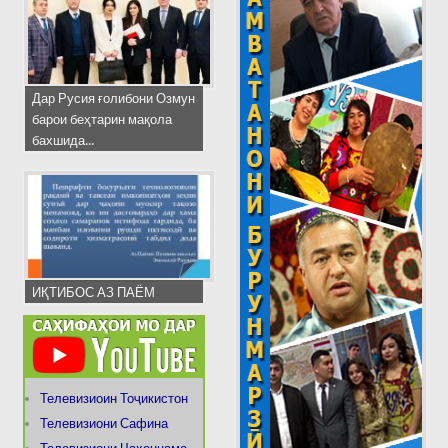
Дар Русия ғолибони Озмун
барои беҳтарин мақола
бахшида...
ИҚТИБОС АЗ ПАЁМ
Телевизиоин Тоҷикистон
Телевизиони Сафина