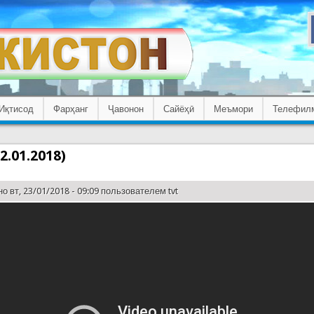
Иқтисод
Фарҳанг
Ҷавонон
Сайёҳӣ
Меъмори
Телефил
2.01.2018)
о вт, 23/01/2018 - 09:09 пользователем
tvt