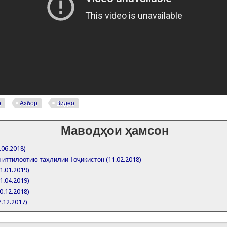
р
Ахбор
Видео
Маводҳои ҳамсон
.06.2018)
иттилоотию таҳлилии Тоҷикистон (11.02.2018)
1.01.2019)
1.04.2019)
0.12.2018)
7.12.2017)