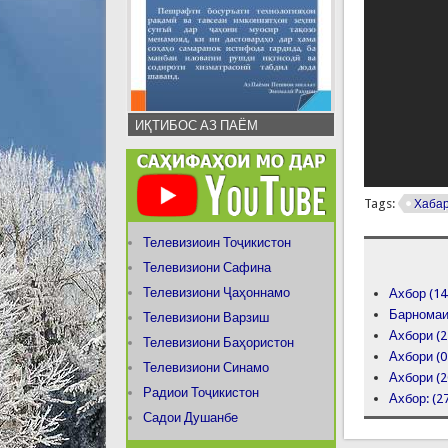
ИҚТИБОС АЗ ПАЁМ
Tags:
Хаба
Телевизиоин Тоҷикистон
Телевизиони Сафина
Телевизиони Ҷаҳоннамо
Ахбор (14
Барномаи 
Телевизиони Варзиш
Ахбори (2
Телевизиони Баҳористон
Ахбори (0
Телевизиони Синамо
Ахбори (2
Радиои Тоҷикистон
Ахбор: (2
Садои Душанбе