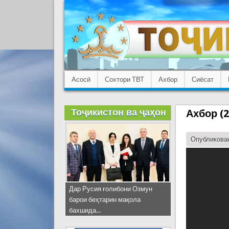
Асосӣ
Сохтори ТВТ
Ахбор
Сиёсат
Тоҷикистон ва ҷаҳон
Ахбор (2
Опубликован
Дар Русия ғолибони Озмун
барои беҳтарин мақола
бахшида...