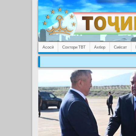
Асосӣ
Сохтори ТВТ
Ахбор
Сиёсат