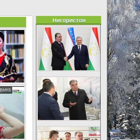
Нигористон
и ВМКБ