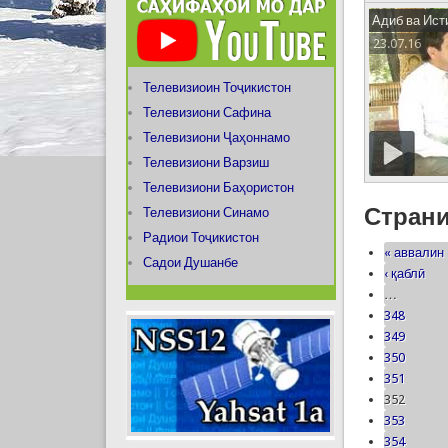
Адиб ва Ист
23.07.16
Телевизиоин Тоҷикистон
Телевизиони Сафина
Телевизиони Ҷаҳоннамо
Телевизиони Варзиш
Телевизиони Баҳористон
Стран
Телевизиони Синамо
Радиои Тоҷикистон
« аввалин
Садои Душанбе
‹ қаблӣ
…
348
349
350
351
352
353
354