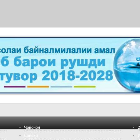
Ҷавонон
2
Сайёҳӣ
И