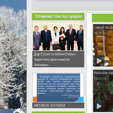
Тоҷикистон ва ҷаҳон
Саёҳат ба Да
08.08.16
Дар Русия ғолибони Озмун
барои беҳтарин мақола
бахшида...
Амалҳои тер
30.07.16
ИҚТИБОС АЗ ПАЁМ