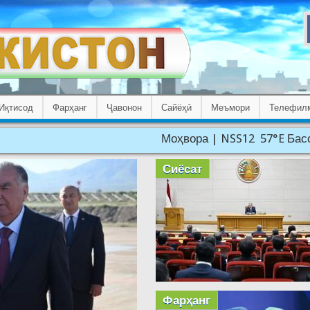
Иқтисод
Фарҳанг
Ҷавонон
Сайёҳӣ
Меъмори
Телефил
Моҳвора | NSS12 57°E Басомад: 11566 МГ
Сиёсат
Фарҳанг