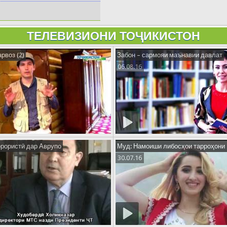
ТЕЛЕВИЗИОНИ ТОҶИКИСТОН
рвоз (2)
Забон – сармояи маънавии давлат
06.08.16
рористӣ дар Аврупо
Муд: Намоиши либосҳои тарроҳон
30.07.16