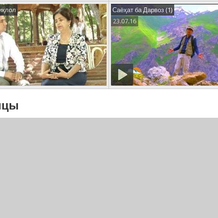
иқлол
Саёҳат ба Дарвоз (1)
23.07.16
ицы