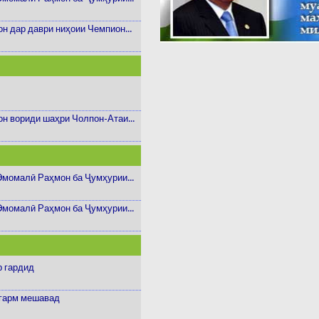
 дар даври ниҳоии Чемпион...
н вориди шаҳри Чолпон-Атаи...
момалӣ Раҳмон ба Ҷумҳурии...
момалӣ Раҳмон ба Ҷумҳурии...
р гардид
 гарм мешавад