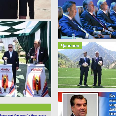
Ҷавонон
момалӣ Раҳмон ба Ҷумҳурии...