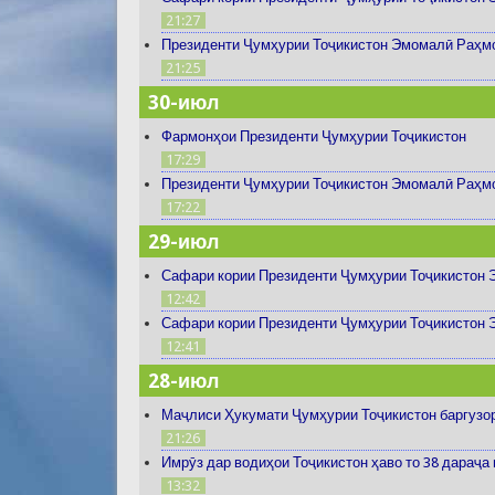
21:27
Президенти Ҷумҳурии Тоҷикистон Эмомалӣ Раҳмон
21:25
30-июл
Фармонҳои Президенти Ҷумҳурии Тоҷикистон
17:29
Президенти Ҷумҳурии Тоҷикистон Эмомалӣ Раҳмо
17:22
29-июл
Сафари кории Президенти Ҷумҳурии Тоҷикистон Э
12:42
Сафари кории Президенти Ҷумҳурии Тоҷикистон Э
12:41
28-июл
Маҷлиси Ҳукумати Ҷумҳурии Тоҷикистон баргузо
21:26
Имрӯз дар водиҳои Тоҷикистон ҳаво то 38 дараҷа
13:32