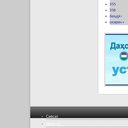
355
356
баъдӣ ›
охирин »
Сиёсат
Иқтисод