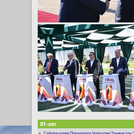
01-авг
Сафари кории Президенти Ҷумҳурии Тоҷикистон Э