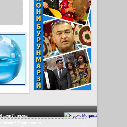
6 соли Истиқлол
қтисоди ҶТ дар соли 2017