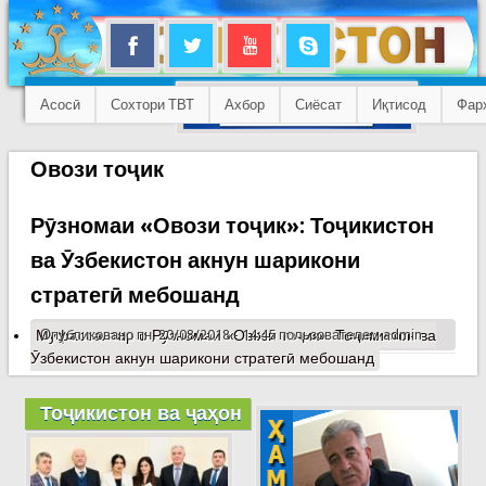
Асосӣ
Сохтори ТВТ
Ахбор
Сиёсат
Иқтисод
Фар
Овози тоҷик
Рӯзномаи «Овози тоҷик»: Тоҷикистон
ва Ӯзбекистон акнун шарикони
стратегӣ мебошанд
Муфассалтар
Опубликовано пн, 20/08/2018 - 14:45 пользователем
о Рӯзномаи «Овози тоҷик»: Тоҷикистон ва
admin
Ӯзбекистон акнун шарикони стратегӣ мебошанд
Тоҷикистон ва ҷаҳон