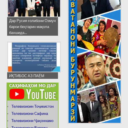
Дар Русия ғолибони Озмун
барои беҳтарин мақола
бахшида...
ИҚТИБОС АЗ ПАЁМ
Телевизиоин Тоҷикистон
Телевизиони Сафина
Телевизиони Ҷаҳоннамо
Телевизиони Варзиш