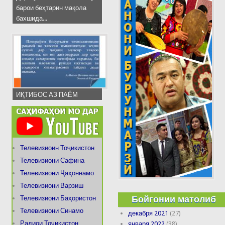
барои беҳтарин мақола
бахшида...
ИҚТИБОС АЗ ПАЁМ
Телевизиоин Тоҷикистон
Телевизиони Сафина
Телевизиони Ҷаҳоннамо
Телевизиони Варзиш
Бойгонии матолиб
Телевизиони Баҳористон
Телевизиони Синамо
декабря 2021
(27)
Радиои Тоҷикистон
января 2022
(38)