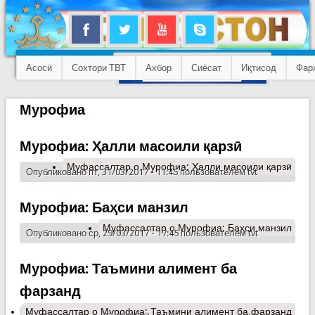
Асосӣ
Сохтори ТВТ
Ахбор
Сиёсат
Иқтисод
Фар
Мурофиа
Мурофиа: Ҳалли масоили қарзӣ
Муфассалтар
о Мурофиа: Ҳалли масоили қарзӣ
Опубликовано пт, 31/03/2017 - 11:45 пользователем
tvt
Мурофиа: Баҳси манзил
Муфассалтар
о Мурофиа: Баҳси манзил
Опубликовано ср, 29/03/2017 - 17:45 пользователем
tvt
Мурофиа: Таъмини алимент ба
фарзанд
Муфассалтар
о Мурофиа: Таъмини алимент ба фарзанд