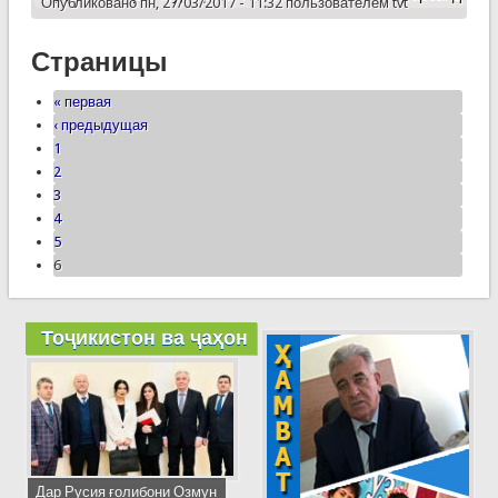
Опубликовано пн, 27/03/2017 - 11:32 пользователем
tvt
Страницы
« первая
‹ предыдущая
1
2
3
4
5
6
Тоҷикистон ва ҷаҳон
Дар Русия ғолибони Озмун