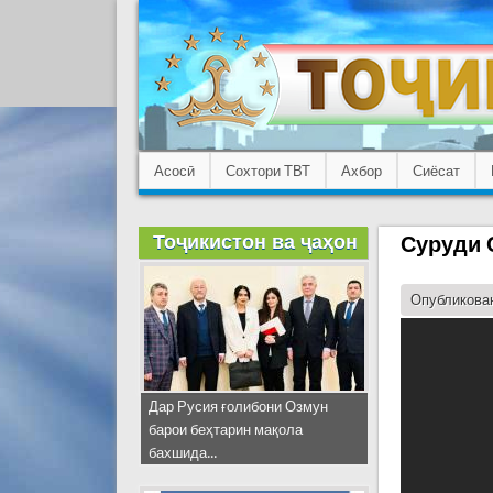
Асосӣ
Сохтори ТВТ
Ахбор
Сиёсат
Тоҷикистон ва ҷаҳон
Суруди 
Опубликован
Дар Русия ғолибони Озмун
барои беҳтарин мақола
бахшида...