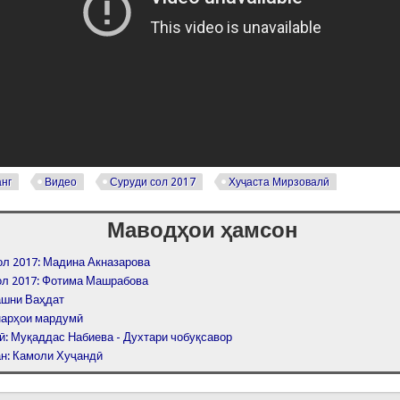
нг
Видео
Суруди сол 2017
Хуҷаста Мирзовалӣ
Маводҳои ҳамсон
ол 2017: Мадина Акназарова
ол 2017: Фотима Машрабова
ашни Ваҳдат
нарҳои мардумӣ
ӣ: Муқаддас Набиева - Духтари чобуқсавор
ан: Камоли Хуҷандӣ