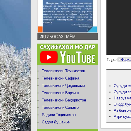
ИҚТИБОС АЗ ПАЁМ
Tags:
Фарҳа
Телевизиоин Тоҷикистон
Телевизиони Сафина
Телевизиони Ҷаҳоннамо
Суруди с
Суруди c
Телевизиони Варзиш
Наврӯз ҷ
Телевизиони Баҳористон
Эҷод: Ҳу
Телевизиони Синамо
Аз бойгон
Радиои Тоҷикистон
Атри сух
Садои Душанбе