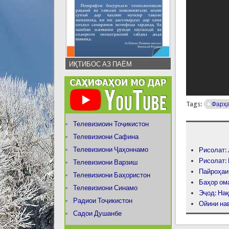
ИҚТИБОС АЗ ПАЁМ
Tags:
Фарҳа
Телевизиоин Тоҷикистон
Телевизиони Сафина
Телевизиони Ҷаҳоннамо
Рисолат:
Рисолат:
Телевизиони Варзиш
Пайроҳаи
Телевизиони Баҳористон
Баҳор о
Телевизиони Синамо
Эҷод: На
Радиои Тоҷикистон
Ойини на
Садои Душанбе