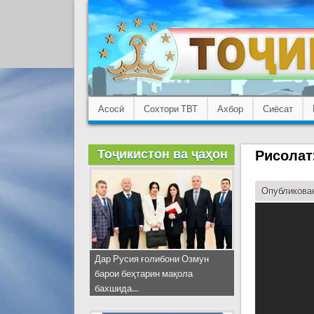
Асосӣ
Сохтори ТВТ
Ахбор
Сиёсат
Тоҷикистон ва ҷаҳон
Рисолат
Опубликован
Дар Русия ғолибони Озмун
барои беҳтарин мақола
бахшида...