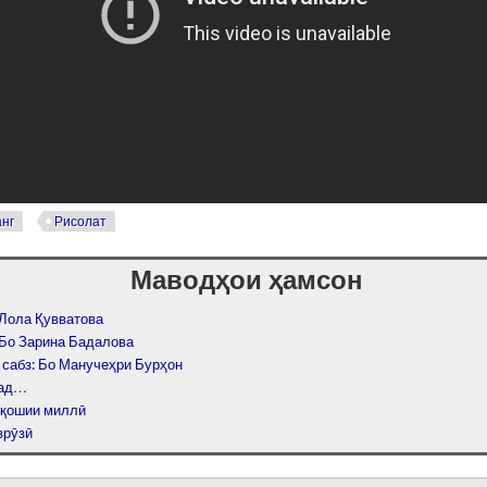
нг
Рисолат
Маводҳои ҳамсон
 Лола Қувватова
 Бо Зарина Бадалова
 сабз: Бо Манучеҳри Бурҳон
мад…
ққошии миллӣ
врӯзӣ