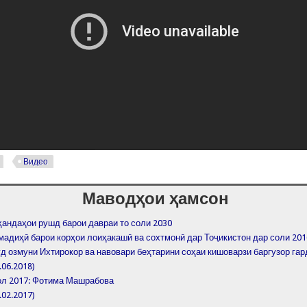
Видео
Маводҳои ҳамсон
андаҳои рушд барои давраи то соли 2030
мадиҳӣ барои корҳои лоиҳакашӣ ва сохтмонӣ дар Тоҷикистон дар соли 201
ғд озмуни Ихтирокор ва навовари беҳтарини соҳаи кишоварзи баргузор га
.06.2018)
ол 2017: Фотима Машрабова
.02.2017)