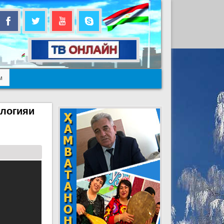
м
ологияи