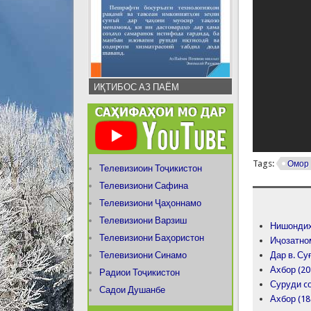
ИҚТИБОС АЗ ПАЁМ
Tags:
Омор
Телевизиоин Тоҷикистон
Телевизиони Сафина
Телевизиони Ҷаҳоннамо
Телевизиони Варзиш
Нишондиҳ
Телевизиони Баҳористон
Иҷозатно
Телевизиони Синамо
Дар в. Су
Ахбор (20
Радиои Тоҷикистон
Суруди c
Садои Душанбе
Ахбор (18