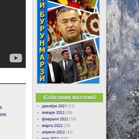
Бойгонии матолиб
декабря 2021
(27)
6
января 2022
(38)
рдид
февраля 2022
(16)
марта 2022
(20)
апреля 2022
(41)
мая 2022
(103)