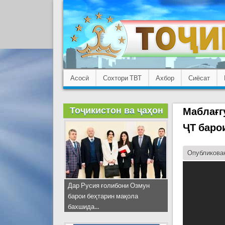
Асосӣ
Сохтори ТВТ
Ахбор
Сиёсат
Тоҷикистон ва ҷаҳон
Маблағг
ҶТ баро
Опубликован
Дар Русия ғолибони Озмун
барои беҳтарин мақола
бахшида...