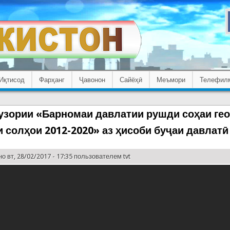
Иқтисод
Фарҳанг
Ҷавонон
Сайёҳӣ
Меъмори
Телефил
узории «Барномаи давлатии рушди соҳаи ге
и солҳои 2012-2020» аз ҳисоби буҷаи давлатӣ
о вт, 28/02/2017 - 17:35 пользователем
tvt