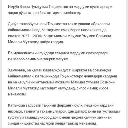
Имрӯз барои Ҷумҳурии Тоҷикистон ва мардуми сулҳпарвари
ҷаҳон рӯзи таърихӣ ва хотирмон мебошад.
Дирӯз ташаббуси нави Тоҷикистон таҳти унвони «Даҳсолаи
байналмилалӣ оид ба таҳкими сулҳ барои наслҳои оянда,
солҳои 2027 – 2036» бо қатъномаи Маҷмаи Умумии Созмони
Милали Муттаҳид қабул гардид.
Ба муносибати ин рӯйдоди таърихӣ мардуми сулҳпарвари
кишварро самимона табрик мегӯям.
Ҳамчунин, ба ҳамаи кишварҳои дӯст, шарикон ва созмонҳои
байналмилалӣ, ки пешниҳоди Тоҷикистонро ҷонибдорӣ карданд
ва ба қабули ин қатъномаи муҳимми Маҷмаи Умумии Созмони
Милали Муттаҳид мусоидат намуданд, сипоси амиқ иброз
менамоям.
Қатънома зарурати таҳкими фарҳанги сулҳ, пешгирӣ кардани
низоъҳо, тақвияти таҳаммулгароӣ, ҳамдигарфаҳмӣ ва густариши
гуфтугӯи тамаддунҳоро дар ҷомеаи ҷаҳонӣ ҳамчун заминаи
зиндагии шоистаи наслҳои оянда таъкид менамояд.