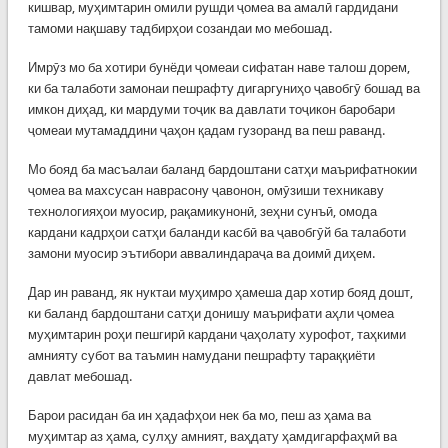
кишвар, муҳимтарин омили рушди ҷомеа ва амалӣ гардидани
тамоми нақшаву тадбирҳои созандаи мо мебошад.
Имрӯз мо ба хотири бунёди ҷомеаи сифатан наве талош дорем,
ки ба талаботи замонаи пешрафту дигаргуниҳо ҷавобгӯ бошад ва
имкон диҳад, ки мардуми тоҷик ва давлати тоҷикон баробари
ҷомеаи мутамаддини ҷаҳон қадам гузоранд ва пеш раванд.
Мо бояд ба масъалаи баланд бардоштани сатҳи маърифатнокии
ҷомеа ва махсусан наврасону ҷавонон, омӯзиши техникаву
технологияҳои муосир, рақамикунонӣ, зеҳни сунъӣ, омода
кардани кадрҳои сатҳи баланди касбӣ ва ҷавобгӯй ба талаботи
замони муосир эътибори аввалиндараҷа ва доимӣ диҳем.
Дар ин раванд, як нуктаи муҳимро ҳамеша дар хотир бояд дошт,
ки баланд бардоштани сатҳи донишу маърифати аҳли ҷомеа
муҳимтарин роҳи пешгирӣ кардани ҷаҳолату хурофот, таҳкими
амнияту субот ва таъмин намудани пешрафту тараққиёти
давлат мебошад.
Барои расидан ба ин ҳадафҳои нек ба мо, пеш аз ҳама ва
муҳимтар аз ҳама, сулҳу амният, ваҳдату ҳамдигарфаҳмӣ ва