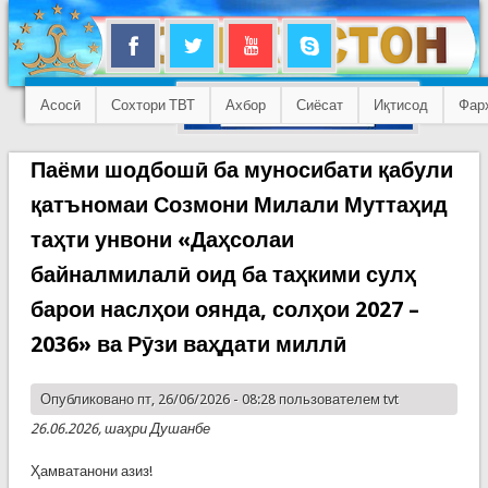
Асосӣ
Сохтори ТВТ
Ахбор
Сиёсат
Иқтисод
Фар
Паёми шодбошӣ ба муносибати қабули
қатъномаи Созмони Милали Муттаҳид
таҳти унвони «Даҳсолаи
байналмилалӣ оид ба таҳкими сулҳ
барои наслҳои оянда, солҳои 2027 –
2036» ва Рӯзи ваҳдати миллӣ
Опубликовано пт, 26/06/2026 - 08:28 пользователем
tvt
26.06.2026, шаҳри Душанбе
Ҳамватанони азиз!