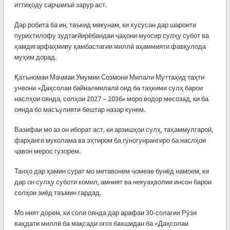
иттиҳоду сарҷамъӣ зарур аст.
Дар робита ба ин, таъкид мекунам, ки хусусан дар шароити
пурихтилофу зудтағйирёбандаи ҷаҳони муосир сулҳу субот ва
ҳамдигарфаҳмиву ҳамбастагии миллӣ аҳаммияти фавқулода
муҳим дорад.
Қатъномаи Маҷмаи Умумии Созмони Милали Муттаҳид таҳти
унвони «Даҳсолаи байналмилалӣ оид ба таҳкими сулҳ барои
наслҳои оянда, солҳои 2027 – 2036» моро водор месозад, ки ба
оянда бо масъулияти бештар назар кунем.
Вазифаи мо аз он иборат аст, ки арзишҳои сулҳ, таҳаммулгароӣ,
фарҳанги муколама ва эҳтиром ба гуногунрангиро ба наслҳои
ҷавон мерос гузорем.
Танҳо дар ҳамин сурат мо метавонем ҷомеае бунёд намоем, ки
дар он сулҳу суботи комил, амният ва некуаҳволии инсон барои
солҳои зиёд таъмин гардад.
Мо ният дорем, ки соли оянда дар арафаи 30-солагии Рӯзи
ваҳдати миллӣ ба мақсади оғоз бахшидан ба «Даҳсолаи