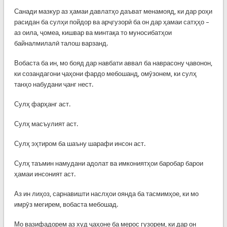
Санади мазкур аз ҳамаи давлатҳо даъват менамояд, ки дар роҳи
расидан ба сулҳи пойдор ва арҷгузорӣ ба он дар ҳамаи сатҳҳо –
аз оила, ҷомеа, кишвар ва минтақа то муносибатҳои
байналмилалӣ талош варзанд.
Вобаста ба ин, мо бояд дар навбати аввал ба наврасону ҷавонон,
ки созандагони ҷаҳони фардо мебошанд, омӯзонем, ки сулҳ
танҳо набудани ҷанг нест.
Сулҳ фарҳанг аст.
Сулҳ масъулият аст.
Сулҳ эҳтиром ба шаъну шарафи инсон аст.
Сулҳ таъмин намудани адолат ва имкониятҳои баробар барои
ҳамаи инсоният аст.
Аз ин лиҳоз, сарнавишти наслҳои оянда ба тасмимҳое, ки мо
имрӯз мегирем, вобаста мебошад.
Мо вазифадорем аз худ ҷаҳоне ба мерос гузорем, ки дар он