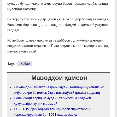
сулҳ ва бунёди ҷаҳони амну осуда барои наслҳои имрӯзу оянда
мусоидат намояд!
Бигзор, сулҳу оромӣ дар ҷаҳон ҳамеша пойдор бошад ва ояндаи
башарият бар пояи адолат, ҳамдигарфаҳмӣ ва ҳамкорӣ устувор
гардад!
Истиқболи ҷомеаи ҷаҳонӣ аз ташаббуси сулҳҷӯёнаи давлати
соҳибистиқлоли тоҷикон ва Рӯзи ваҳдати миллӣ муборак бошад,
ҳамватанони азиз!
Tags:
Хабар
Маводҳои ҳамсон
Кормандони милитсия донишҷӯёни Коллеҷи муҳандисию
омӯзгориро ба илмомӯзию ватандӯстӣ даъват карданд
Пешниҳоди ворид намудани тағйирот ба Кодекси
ҳуқуқвайронкунии маъмурӣ
COVID-19. Дар Тоҷикистон шумораи гирифторони
коронавируси нав ба 13071 нафар расид