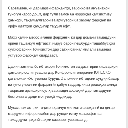
Сарзамине, ки дар марзи фарҳангҳо, забонҳо ва анъанаҳои
гуногун қарор дошт, дар тӯли замон ба чорроҳаи ҳамзистиву
ҳамкорӣ, таҳаммулгароӣ ва арҷгузорӣ ба забону фарҳанг ва
урфу одатҳои ҳамдигар табдил ёфт.
Маҳз ҳамин мероси ғании фарҳангӣ, ки дар домани тамаддуни
ориёӣ ташаккул ёфтааст, имрӯз барои пешбурди ташаббусҳои
сулҳофарини Тоҷикистон дар сатҳи байналмилалӣ заминаи
устувор фароҳам овардааст.
Дар ин замина, бо ибтикори Тоҷикистон ва дастгирии кишварҳои
ҳамфикр соли гузашта дар Конфронси генералии ЮНЕСКО
қатъномаи «Устувонаи Куруш: Эъломияи ибтидоии хуқуқи башар
ва гуногунрангии фарҳангӣ» қабул гардид, ки аз решаҳои амиқи
таърихии арзишҳои сулҳ ва ҳамдигарфаҳмӣ дар тамаддуни
бостонии аҷдоди мо гувоҳӣ медиҳад.
Мусаллам аст, ки тоҷикон ҳамчун миллати фарҳангӣ ва дигар
мардумони форсизабон дар рушди илму маърифат ва
тамаддуни ҷаҳонӣ саҳми сазовор гузоштаанд.