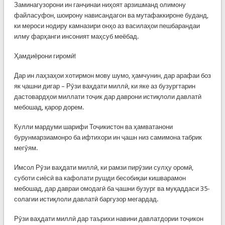
Заминагузорони ин ганҷинаи ниҳоят арзишманд олимону
файласуфон, шоирону нависандагон ва мутафаккироне буданд,
ки мероси нодиру камназири онҳо аз василаҳои пешбарандаи
илму фарҳанги инсоният маҳсуб меёбад.
Ҳамдиёрони гиромӣ!
Дар ин лаҳзаҳои хотирмон мову шумо, ҳамчунин, дар арафаи боз
як ҷашни дигар – Рӯзи ваҳдати миллӣ, ки яке аз бузургтарин
дастовардҳои миллати тоҷик дар даврони истиқлоли давлатӣ
мебошад, қарор дорем.
Кулли мардуми шарифи Тоҷикистон ва ҳамватанони
бурунмарзиамонро ба ифтихори ин ҷашн низ самимона табрик
мегӯям.
Имсол Рӯзи ваҳдати миллӣ, ки рамзи пирӯзии сулҳу оромӣ,
суботи сиёсӣ ва кафолати рушди бесобиқаи кишварамон
мебошад, дар давраи омодагӣ ба ҷашни бузург ва муқаддаси 35-
солагии истиқлоли давлатӣ баргузор мегардад.
Рӯзи ваҳдати миллӣ дар таърихи навини давлатдории тоҷикон