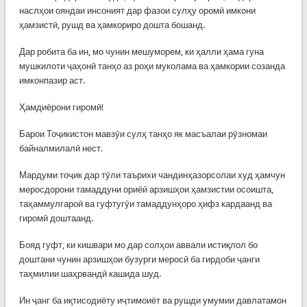
наслҳои ояндаи инсоният дар фазои сулҳу оромӣ имкони
ҳамзистӣ, рушд ва ҳамкориро дошта бошанд.
Дар робита ба ин, мо чунин мешуморем, ки ҳалли ҳама гуна
мушкилоти ҷаҳонӣ танҳо аз роҳи муколама ва ҳамкории созанда
имконпазир аст.
Ҳамдиёрони гиромӣ!
Барои Тоҷикистон мавзӯи сулҳ танҳо як масъалаи рӯзномаи
байналмилалӣ нест.
Мардуми тоҷик дар тӯли таърихи чандинҳазорсолаи худ ҳамчун
меросдорони тамаддуни ориёӣ арзишҳои ҳамзистии осоишта,
таҳаммулгароӣ ва гуфтугӯи тамаддунҳоро ҳифз кардаанд ва
гиромӣ доштаанд.
Бояд гуфт, ки кишвари мо дар солҳои аввали истиқлол бо
доштани чунин арзишҳои бузурги меросӣ ба гирдоби ҷанги
таҳмилии шаҳрвандӣ кашида шуд.
Ин ҷанг ба иқтисодиёту иҷтимоиёт ва рушди умумии давлатамон