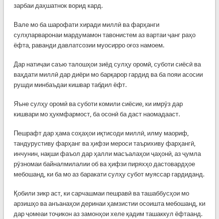
зарбаи даҳшатнок ворид кард.
Вале мо ба шарофати хиради миллӣ ва фарҳанги
сулҳпарваронаи мардумамон тавонистем аз вартаи ҷанг раҳо
ёфта, раванди давлатсозии муосирро оғоз намоем.
Дар натиҷаи саъю талошҳои зиёд сулҳу оромӣ, суботи сиёсӣ ва
ваҳдати миллӣ дар диёри мо барқарор гардид ва ба пояи асосии
рушди минбаъдаи кишвар табдил ёфт.
Яъне сулҳу оромӣ ва суботи комили сиёсие, ки имрӯз дар
кишвари мо ҳукмфармост, ба осонӣ ба даст наомадааст.
Пешрафт дар ҳама соҳаҳои иқтисоди миллӣ, илму маориф,
тандурустиву фарҳанг ва ҳифзи мероси таърихиву фарҳангӣ,
инчунин, нақши фаъол дар ҳалли масъалаҳои ҷаҳонӣ, аз ҷумла
рӯзномаи байналмилалии об ва ҳифзи пиряхҳо дастовардҳое
мебошанд, ки ба мо аз баракати сулҳу субот муяссар гардиданд.
Қобили зикр аст, ки сарчашмаи пешравӣ ва ташаббусҳои мо
арзишҳо ва анъанаҳои деринаи ҳамзистии осоишта мебошанд, ки
дар ҷомеаи тоҷикон аз замонҳои хеле қадим ташаккул ёфтаанд.