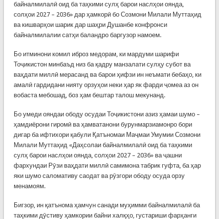
байналмилалӣ оид ба таҳкими сулҳ барои наслҳои оянда,
солҳои 2027 – 2036» дар ҳамкорӣ бо Созмони Милали Муттаҳид
ва кишварҳои шарик дар шаҳри Душанбе конфронси
байналмилалии сатҳи баландро баргузор намоем.
Бо итминони комил иброз медорам, ки мардуми шарифи
Тоҷикистон минбаъд низ ба қадру манзалати сулҳу субот ва
ваҳдати миллӣ мерасанд ва барои ҳифзи ин неъмати бебаҳо, ки
амалӣ гардидани нияту орзуҳои неки ҳар як фарди ҷомеа аз он
вобаста мебошад, боз ҳам бештар талош мекунанд.
Бо умеди ояндаи ободу осудаи Тоҷикистони азиз ҳамаи шумо –
ҳамдиёрони гиромӣ ва ҳамватанони бурунмарзиамонро бори
дигар ба ифтихори қабули Қатъномаи Маҷмаи Умумии Созмони
Милали Муттаҳид «Даҳсолаи байналмилалӣ оид ба таҳкими
сулҳ барои наслҳои оянда, солҳои 2027 – 2036» ва ҷашни
фархундаи Рӯзи ваҳдати миллӣ самимона табрик гуфта, ба ҳар
яки шумо саломативу саодат ва рӯзгори ободу осуда орзу
менамоям.
Бигзор, ин қатънома ҳамчун санади муҳимми байналмилалӣ ба
таҳкими дӯстиву ҳамкории байни халқҳо, густариши фарҳанги