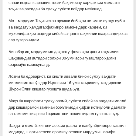
санаи воқеан сарнавиштсози баҳамоиву сарҷамъии миллати
тоҷик ва расидан ба сулҳу суботи пойдор мебошад.
Мо – мардуми Тоҷикистон арзиши бебаҳои неъмати сулҳу субот
ва ваҳдату ҳамдигарфаҳмиро замоне дарк кардем, ки
мухолифатҳои шадиди сиёсӣ ва ҷанги таҳмилии шаҳрвандиро аз
сар гузаронидем.
Бинобар ин, мардуми мо даҳшату фоҷеаҳои ҷанги таҳмилии
шаҳрвандии ибтидои солҳои 90-уми асри гузаштаро ҳаргиз
фаромӯш намекунанд.
Лозим ба ёдоварист, ки хишти аввали бинои сулҳу ваҳдати
миллии мо ҳанӯз дар Иҷлосияи 16-уми таърихиву тақдирсози
Шӯрои Олии кишвар гузошта шуда буд.
Маҳз ба шарофати сулҳу оромӣ, суботи сиёсӣ ва ваҳдати миллӣ
дар кишварамон заминаи боэътимоди ҳифзи истиқлоли давлатӣ
ва тамомияти арзии Тоҷикистони тозаистиқлол гузошта шуд.
Ваҳдати миллӣ, ки ғояи асосии давлати навбунёди моро ташкил
медиҳад, шарти асосии оромиву осоиши мардуми шарифи