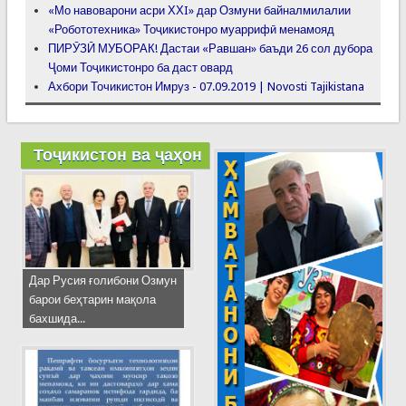
«Мо навоварони асри ХХI» дар Озмуни байналмилалии
«Робототехника» Тоҷикистонро муаррифӣ менамояд
ПИРӮЗӢ МУБОРАК! Дастаи «Равшан» баъди 26 сол дубора
Ҷоми Тоҷикистонро ба даст овард
Ахбори Точикистон Имруз - 07.09.2019 | Novosti Tajikistana
Тоҷикистон ва ҷаҳон
Дар Русия ғолибони Озмун
барои беҳтарин мақола
бахшида...